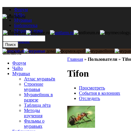
Форум
ЧаВо
Муравьи
Библиотека
Муравьи дома
Мастерская
Каталог
antclub.ru
Главная
»
Пользователи
»
Tifo
Форум
ЧаВо
Tifon
Муравьи
Атлас муравьёв
Строение
Просмотреть
муравья
События в колониях
Муравейник в
Отследить
разрезе
Таблица лёта
Методы
изучения
Фильмы о
муравьях