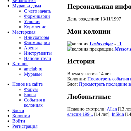
Библиотека
Персональная инф
Муравьи дома
С чего начать
Формикарии
День рождения:
13/11/1997
Условия
Кормление
Мои колонии
Мастерская
Инкубаторы
Формикарии
Lasius niger
-
_1
Арены
Messor s
Инструменты
Наполнители
История
Каталог
antclub.ru
Время участия:
14 лет
Муравьи
Колонии:
Посмотреть события 
Новое на сайте
Блог:
Просмотреть последние з
Форум
Блоги
Любопытные
События в
колониях
Недавно смотрели:
Allan
[13 ле
Блоги
елесин-199...
[14 лет]
,
InSkin
[14
Колонии
Войти
Peгиcтpaция