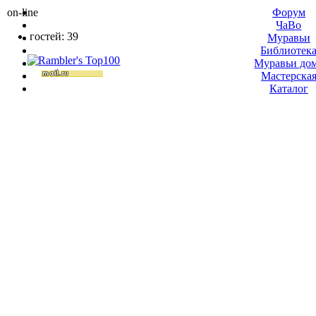
on-line
Форум
ЧаВо
гостей: 39
Муравьи
Библиотек
Муравьи до
Мастерска
Каталог