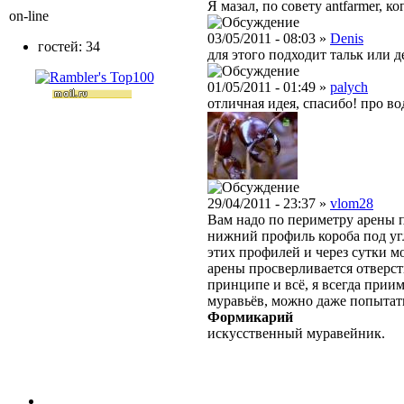
Я мазал, по совету antfarmer, 
on-line
03/05/2011 - 08:03 »
Denis
гостей: 34
для этого подходит тальк или д
01/05/2011 - 01:49 »
palych
отличная идея, спасибо! про во
29/04/2011 - 23:37 »
vlom28
Вам надо по периметру арены 
нижний профиль короба под угл
этих профилей и через сутки м
арены просверливается отверст
принципе и всё, я всегда прии
муравьёв, можно даже попытать
Формикарий
искусственный муравейник.