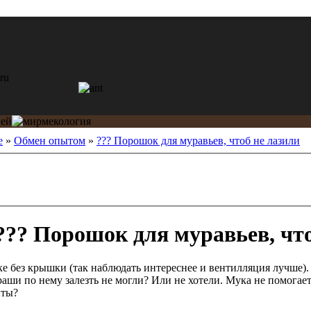
е
»
Обмен опытом
»
??? Порошок для муравьев, чтоб не лазили
?? Порошок для муравьев, что
е без крышки (так наблюдать интереснее и вентилляция лучше). 
аши по нему залезть не могли? Или не хотели. Мука не помогает
нты?