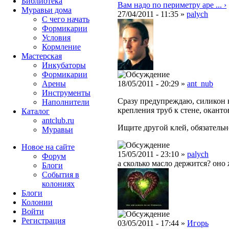
Библиотека
Вам надо по периметру аре ... ›
Муравьи дома
27/04/2011 - 11:35 »
palych
С чего начать
Формикарии
Условия
Кормление
Мастерская
Инкубаторы
Формикарии
Арены
18/05/2011 - 20:29 »
ant_nub
Инструменты
Сразу предупреждаю, силикон к
Наполнители
крепления труб к стене, оканто
Каталог
antclub.ru
Ищите другой клей, обязательн
Муравьи
Новое на сайте
15/05/2011 - 23:10 »
palych
Форум
а сколько масло держится? оно 
Блоги
События в
колониях
Блоги
Колонии
Войти
Peгиcтpaция
03/05/2011 - 17:44 »
Игорь