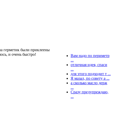
 на герметик были приклеены
ось, и очень быстро!
Вам надо по периметр
...
отличная идея, спаси
...
для этого подходит т ...
Я мазал, по совету a ...
а сколько масло держ
...
Сразу предупреждаю,
...