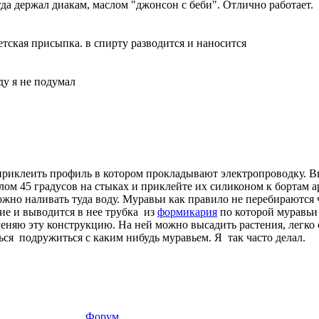
когда держал диакам, маслом "джонсон с беби". Отлично работает.
етская присыпка. в спирту разводится и наносится
ду я не подумал
приклеить профиль в котором прокладывают электропроводку. В
ом 45 градусов на стыках и приклейте их силиконом к бортам а
ожно наливать туда воду. Муравьи как правило не перебираются ч
ие и выводится в нее трубка из
формикария
по которой муравьи 
меняю эту конструкцию. На ней можно высадить растения, легко
ся подружиться с каким нибудь муравьем. Я так часто делал.
Форум