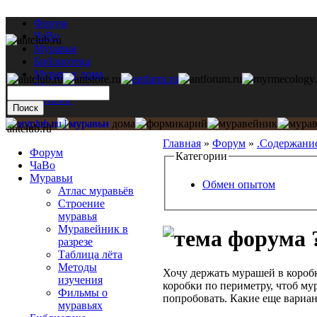
Форум
ЧаВо
Муравьи
Библиотека
Муравьи дома
Мастерская
Каталог
antclub.ru
Главная
»
Форум
»
.Содержани
Форум
Категории
ЧаВо
Муравьи
Обмен опытом
Атлас муравьёв
Строение
муравья
Муравейник в
?
разрезе
Таблица лёта
Методы
Хочу держать мурашей в коробк
изучения
коробки по периметру, чтоб мур
Фильмы о
попробовать. Какие еще вариа
муравьях