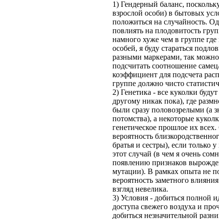
1) Гендерный баланс, поскольк
взрослой особи) в бытовых усл
положиться на случайность. Од
повлиять на плодовитость групп
намного хуже чем в группе где 
особей, я буду стараться подл
разными маркерами, так можно
подсчитать соотношение самец
коэффициент для подсчета расп
группе должно чисто статистич
2) Генетика - все куколки буду
другому никак пока), где разм
были сразу половозрелыми (а з
потомства), а некоторые кукол
генетическое прошлое их всех.
вероятность близкородственно
братья и сестры), если только 
этот случай (в чем я очень сом
появлению признаков вырожден
мутации). В рамках опыта не по
вероятность заметного влияни
взгляд невелика.
3) Условия - добиться полной 
доступа свежего воздуха и про
добиться незначительной разни