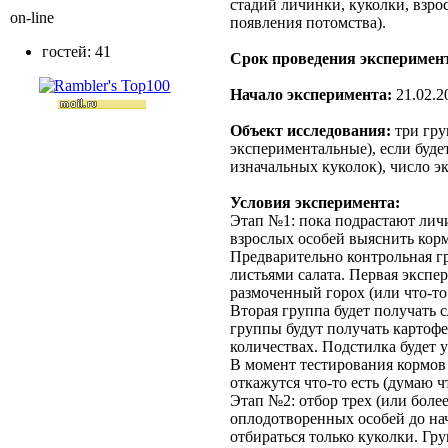
стадий личинки, куколки, взрос
on-line
появления потомства).
гостей: 41
Срок проведения эксперимен
Начало эксперимента:
21.02.2
Объект исследования:
три гру
экспериментальные), если буде
изначальных куколок), число э
Условия эксперимента:
Этап №1: пока подрастают лич
взрослых особей выяснить корм
Предварительно контрольная гр
листьями салата. Первая экспе
размоченный горох (или что-то
Вторая группа будет получать 
группы будут получать картофе
количествах. Подстилка будет у
В момент тестирования кормов 
откажутся что-то есть (думаю ч
Этап №2: отбор трех (или более
оплодотворенных особей до на
отбираться только куколки. Гр