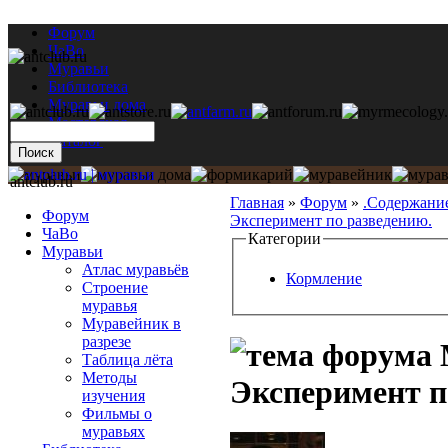
Форум
ЧаВо
Муравьи
Библиотека
Муравьи дома
Мастерская
Каталог
antclub.ru
Главная
»
Форум
»
.Содержани
Форум
Эксперимент по разведению.
ЧаВо
Категории
Муравьи
Атлас муравьёв
Кормление
Строение
муравья
Муравейник в
разрезе
Таблица лёта
Методы
Эксперимент п
изучения
Фильмы о
муравьях