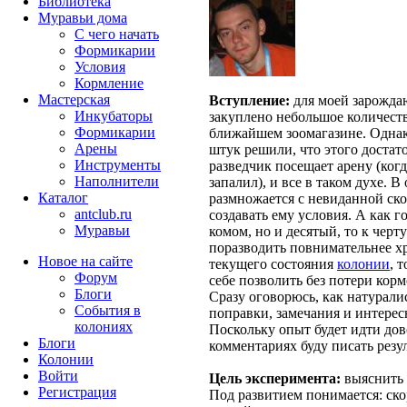
Библиотека
Муравьи дома
С чего начать
Формикарии
Условия
Кормление
Мастерская
Вступление:
для моей зарожд
Инкубаторы
закуплено небольшое количеств
Формикарии
ближайшем зоомагазине. Однак
Арены
штук решили, что этого достато
Инструменты
разведчик посещает арену (когд
Наполнители
запалил), и все в таком духе. 
Каталог
размножается с невиданной скор
antclub.ru
создавать ему условия. А как г
Муравьи
комом, но и десятый, то к черт
поразводить повнимательнее хр
Новое на сайте
текущего состояния
колонии
, 
Форум
себе позволить без потери корм
Блоги
Сразу оговорюсь, как натурали
События в
поправки, замечания и интерес
колониях
Поскольку опыт будет идти дов
Блоги
комментариях буду писать резу
Колонии
Войти
Цель эксперимента:
выяснить 
Peгиcтpaция
Под развитием понимается: скор