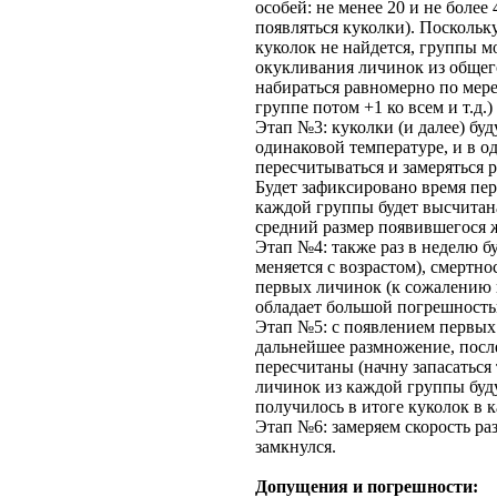
особей: не менее 20 и не более
появляться куколки). Поскольку
куколок не найдется, группы м
окукливания личинок из общег
набираться равномерно по мере
группе потом +1 ко всем и т.д.)
Этап №3: куколки (и далее) буд
одинаковой температуре, и в о
пересчитываться и замеряться р
Будет зафиксировано время пер
каждой группы будет высчитана
средний размер появившегося 
Этап №4: также раз в неделю бу
меняется с возрастом), смертно
первых личинок (к сожалению и
обладает большой погрешность
Этап №5: с появлением первых 
дальнейшее размножение, после
пересчитаны (начну запасаться
личинок из каждой группы буду
получилось в итоге куколок в 
Этап №6: замеряем скорость раз
замкнулся.
Допущения и погрешности: