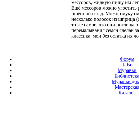
мессоров, жидкую пищу им легч
Ещё мессоров можно угостить 
пшённой и т. д. Можно муку см
несколько полосок из шприца (б
то же самое, что они поглощаю
перемалывания семян сделан за 
классика, мои без остатка их ло
Форум
ЧаВо
Муравьи
Библиотек
Муравьи до
Мастерска
Каталог