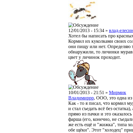
12/01/2013 - 15:34 »
влад-елесин
Хотел бы написать про красны
Кормил их куколками своих сол
они пищу или нет. Определяю т
обнаружили, то личинки муравь
цвет у личинок проходит.
10/01/2013 - 21:51 »
Мирмик
Владимиррр
, ООО, это одна и
Как - то я писал, что кормил му
и стал съедать всё без остатка)
прямо из пачки и это оказалос
фарша (его, конечно, не съедал
же есть ещё и "жижка", типа хо
обе щёки". Этот "холодец" при