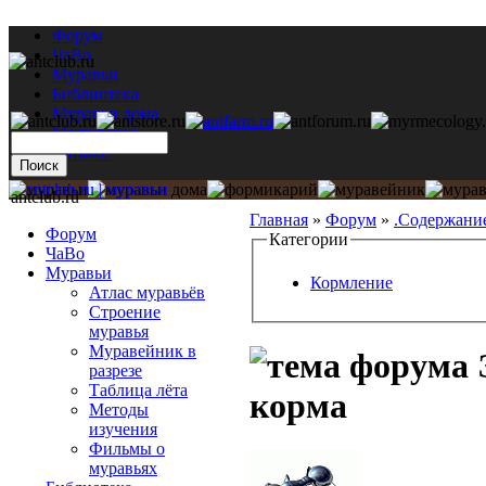
Форум
ЧаВо
Муравьи
Библиотека
Муравьи дома
Мастерская
Каталог
antclub.ru
Главная
»
Форум
»
.Содержани
Форум
Категории
ЧаВо
Муравьи
Кормление
Атлас муравьёв
Строение
муравья
Муравейник в
разрезе
Таблица лёта
корма
Методы
изучения
Фильмы о
муравьях