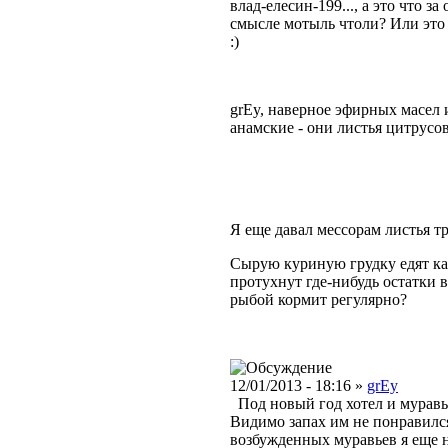
влад-елесин-199..., а это что з
смысле мотыль чтоли? Или это
:)
grEy, наверное эфирных масел 
анамские - они листья цитрусов
Я еще давал мессорам листья тр
Сырую куриную грудку едят каж
протухнут где-нибудь остатки 
рыбой кормит регулярно?
12/01/2013 - 18:16 »
grEy
Под новый год хотел и муравь
Видимо запах им не понравился
возбужденных муравьев я еще н