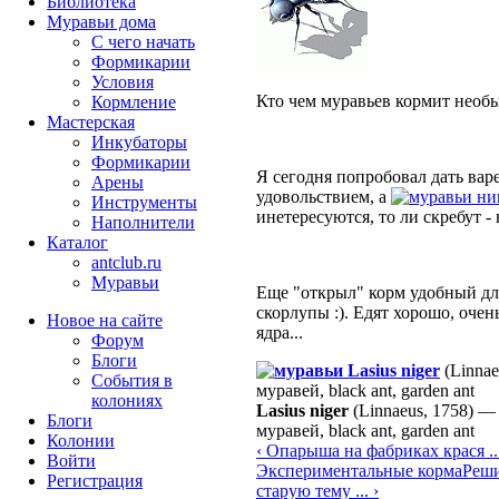
Библиотека
Муравьи дома
С чего начать
Формикарии
Условия
Кто чем муравьев кормит нео
Кормление
Мастерская
Инкубаторы
Формикарии
Я сегодня попробовал дать вар
Арены
удовольствием, а
ни
Инструменты
инетересуются, то ли скребут -
Наполнители
Каталог
antclub.ru
Муравьи
Еще "открыл" корм удобный для
скорлупы :). Едят хорошо, оче
Новое на сайте
ядра...
Форум
Блоги
Lasius niger
(Linnae
События в
муравей, black ant, garden ant
колониях
Lasius niger
(Linnaeus, 1758)
Блоги
муравей, black ant, garden ant
Колонии
‹ Опарыша на фабриках крася ..
Войти
Экспериментальные корма
Реши
Peгиcтpaция
старую тему ... ›