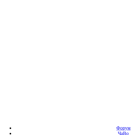
Форум
ЧаВо