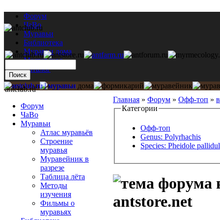
Форум
ЧаВо
Муравьи
Библиотека
Муравьи дома
Мастерская
Каталог
antclub.ru
Главная
»
Форум
»
Офф-топ
»
в
Форум
Категории
ЧаВо
Муравьи
Офф-топ
Атлас муравьёв
Genus: Polyrhachis
Строение
Species: Pheidole pallidu
муравья
Муравейник в
разрезе
Таблица лёта
в
Методы
изучения
antstore.net
Фильмы о
муравьях