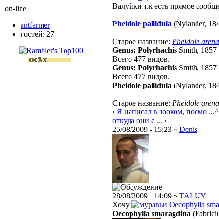
Валуйки т.к есть прямое сообщ
on-line
Pheidole pallidula
(Nylander, 18
antfarmer
гостей: 27
Старое название:
Pheidole aren
Genus: Polyrhachis
Smith, 1857
Всего 477 видов.
Genus: Polyrhachis
Smith, 1857
Всего 477 видов.
Pheidole pallidula
(Nylander, 18
Старое название:
Pheidole aren
‹ Я написал в зооком, посмо ...
^
откуда они с ... ›
25/08/2009 - 15:23 »
Denis
28/08/2009 - 14:09 »
TALUY
Хочу
Oecophylla sma
Oecophylla smaragdina
(Fabrici