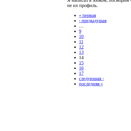
Я написал в зооком, посморим 
не их профиль.
« первая
‹ предыдущая
…
9
10
11
12
13
14
15
16
17
следующая ›
последняя »