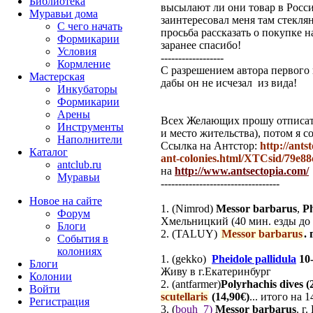
Библиотека
высылают ли они товар в Росс
Муравьи дома
заинтересовал меня там стекля
С чего начать
просьба рассказать о покупке н
Формикарии
заранее спасибо!
Условия
------------------
Кормление
С разрешением автора первого 
Мастерская
дабы он не исчезал из вида!
Инкубаторы
Формикарии
Арены
Всех Желающих прошу отписатся
Инструменты
и место жительства), потом я со
Наполнители
Ссылка на Антстор:
http://ants
Каталог
ant-colonies.html/XTCsid/79e8
antclub.ru
на
http://www.antsectopia.com/
Муравьи
----------------------------------
Новое на сайте
1. (Nimrod)
Messor barbarus
,
Ph
Форум
Хмельницкий (40 мин. езды до К
Блоги
2. (TALUY)
Messor barbarus
.
События в
колониях
1. (gekko)
Pheidole pallidula
10-
Блоги
Живу в г.Екатеринбург
Колонии
2. (antfarmer)
Polyrhachis dive
s
(
Войти
scutellaris
(14,90€)
... итого на 
Peгиcтpaция
3. (
bouh_7
)
Messor barbarus
.
г.