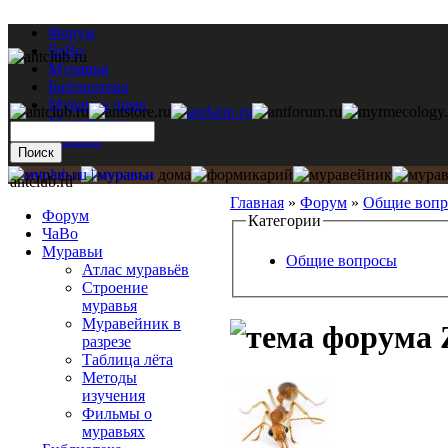
Форум
ЧаВо
Муравьи
Библиотека
Муравьи дома
Мастерская
Каталог
antclub.ru
Главная
»
Форум
»
Общие воп
Форум
Категории
ЧаВо
Муравьи
Общие вопросы
Атлас муравьёв
Строение
муравья
Муравейник в
разрезе
Таблица лёта
Методы
изучения
Фильмы о
муравьях