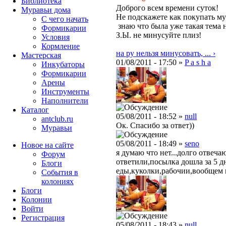
Библиотека
Доброго всем времени суток!
Муравьи дома
Не подскажете как покупать мур
С чего начать
знаю что была уже такая тема н
Формикарии
З.Ы. не минусуйте плиз!
Условия
Кормление
на ру нельзя минусовать, ... ›
Мастерская
01/08/2011 - 17:50 »
P a s h a
Инкубаторы
Формикарии
Арены
Инструменты
Наполнители
Каталог
05/08/2011 - 18:52 »
null
antclub.ru
Ок. Спасибо за ответ))
Муравьи
05/08/2011 - 18:49 »
seno
Новое на сайте
я думаю что нет...долго отвеч
Форум
ответили,посылка дошла за 5 д
Блоги
еды,куколки,рабочии,вообщем в
События в
колониях
Блоги
Колонии
Войти
Peгиcтpaция
05/08/2011 - 18:43 »
null