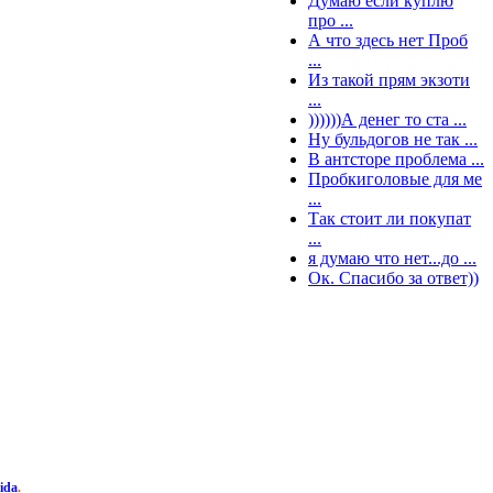
Думаю если куплю
про ...
А что здесь нет Проб
...
Из такой прям экзоти
...
))))))А денег то ста ...
Ну бульдогов не так ...
В антсторе проблема ...
Пробкиголовые для ме
...
Так стоит ли покупат
...
я думаю что нет...до ...
Ок. Спасибо за ответ))
ida
.