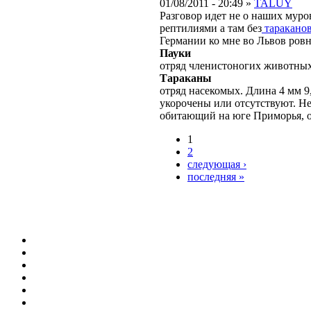
01/08/2011 - 20:49 »
TALUY
Разговор идет не о наших муро
рептилиями а там без
таракано
Германии ко мне во Львов ровн
Пауки
отряд членистоногих животных 
Тараканы
отряд насекомых. Длина 4 мм 9
укорочены или отсутствуют. Не
обитающий на юге Приморья, о
1
2
следующая ›
последняя »