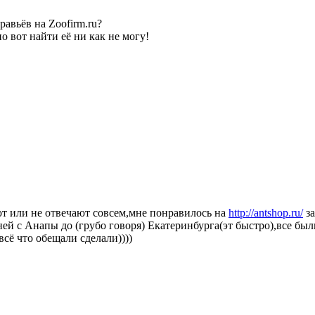
авьёв на Zoofirm.ru?
о вот найти её ни как не могу!
ают или не отвечают совсем,мне понравилось на
http://antshop.ru/
за
ней с Анапы до (грубо говоря) Екатеринбурга(эт быстро),все бы
сё что обещали сделали))))