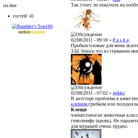
Так стоит ли покупать на zoofi
on-line
гостей: 41
02/08/2011 - 09:18 »
P a s h a
Пробкиголовые для меня экзоти
З.Ы. боюсь что из германии мог
02/08/2011 - 07:02 »
gekko
В антсторе проблема в качестве
клещом
,грибком или полудохлы
Клещи
членистоногие животные класс
гемолимфу (кровь). Не парази
для мурашей очень трудно.