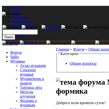
Форум
ЧаВо
Муравьи
Библиотека
Муравьи дома
Мастерская
Каталог
antclub.ru
Главная
»
Форум
»
Общие воп
Форум
Категории
ЧаВо
Муравьи
Общие вопросы
Атлас муравьёв
Строение
муравья
Муравейник в
разрезе
Таблица лёта
формика
Методы
изучения
Фильмы о
Доброго всем времени суток!
муравьях