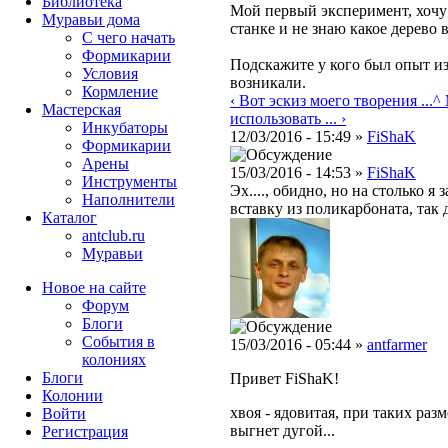
Библиотека
Мой первый эксперимент, хочу
Муравьи дома
станке и не знаю какое дерево 
С чего начать
Формикарии
Подскажите у кого был опыт из
Условия
возникали.
Кормление
‹ Вот эскиз моего творения ...
^
Мастерская
использовать ... ›
Инкубаторы
12/03/2016 - 15:49 »
FiShaK
Формикарии
Арены
15/03/2016 - 14:53 »
FiShaK
Инструменты
Эх...., обидно, но на столько я
Наполнители
вставку из поликарбоната, так
Каталог
antclub.ru
Муравьи
Новое на сайте
Форум
Блоги
События в
15/03/2016 - 05:44 »
antfarmer
колониях
Блоги
Привет FiShaK!
Колонии
хвоя - ядовитая, при таких раз
Войти
выгнет дугой...
Peгиcтpaция