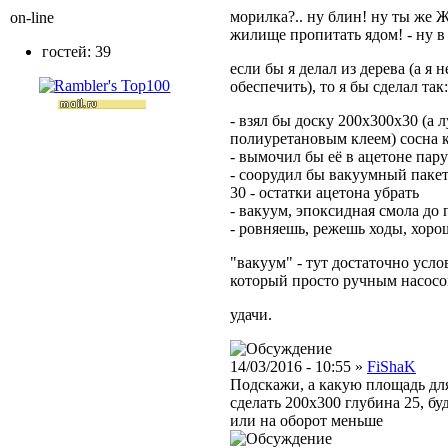
морилка?.. ну блин! ну ты же
on-line
жилище пропитать ядом! - ну в 
гостей: 39
если бы я делал из дерева (а я
обеспечить), то я бы сделал так:
- взял бы доску 200х300х30 (а 
полиуретановым клеем) сосна 
- вымочил бы её в ацетоне пар
- соорудил бы вакуумный пакет 
30 - остатки ацетона убрать
- вакуум, эпоксидная смола до
- ровняешь, режешь ходы, хор
"вакуум" - тут достаточно услов
который просто ручным насосом
удачи.
14/03/2016 - 10:55 »
FiShaK
Подскажи, а какую площадь для
сделать 200х300 глубина 25, б
или на оборот меньше