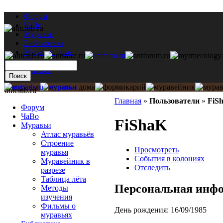
Форум
ЧаВо
Муравьи
Библиотека
Муравьи дома
Мастерская
Каталог
antclub.ru
Главная
»
Пользователи
»
FiS
Форум
ЧаВо
FiShaK
Муравьи
Атлас муравьёв
Строение
Просмотреть
муравья
События в колониях
Муравейник в
Отследить
разрезе
Таблица лёта
Персональная инф
Методы
изучения
Фильмы о
День рождения:
16/09/1985
муравьях