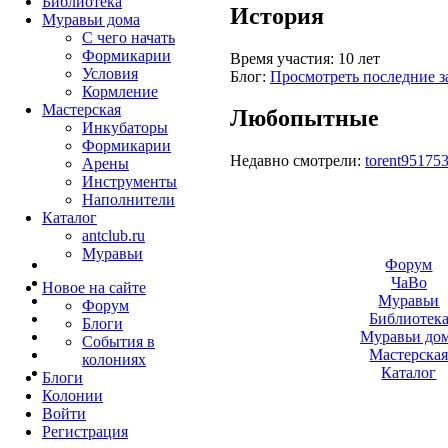
Библиотека
История
Муравьи дома
С чего начать
Формикарии
Время участия:
10 лет
Условия
Блог:
Просмотреть последние з
Кормление
Мастерская
Любопытные
Инкубаторы
Формикарии
Недавно смотрели:
torent95175
Арены
Инструменты
Наполнители
Каталог
antclub.ru
Муравьи
Форум
ЧаВо
Новое на сайте
Муравьи
Форум
Библиотек
Блоги
Муравьи до
События в
Мастерска
колониях
Каталог
Блоги
Колонии
Войти
Peгиcтpaция