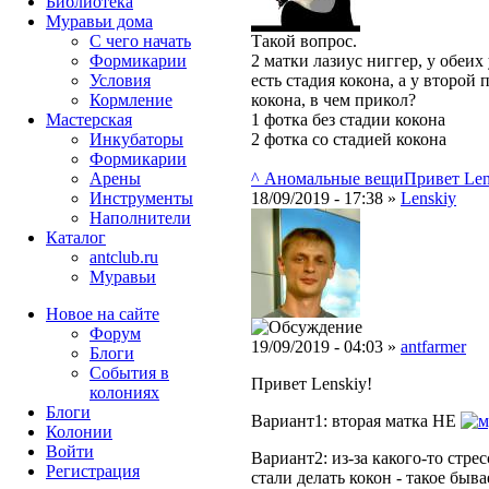
Библиотека
Муравьи дома
С чего начать
Такой вопрос.
Формикарии
2 матки лазиус ниггер, у обеих
Условия
есть стадия кокона, а у второй 
Кормление
кокона, в чем прикол?
Мастерская
1 фотка без стадии кокона
Инкубаторы
2 фотка со стадией кокона
Формикарии
Арены
^ Аномальные вещи
Привет Lens
Инструменты
18/09/2019 - 17:38 »
Lenskiy
Наполнители
Каталог
antclub.ru
Муравьи
Новое на сайте
Форум
19/09/2019 - 04:03 »
antfarmer
Блоги
События в
Привет Lenskiy!
колониях
Блоги
Вариант1: вторая матка НЕ
Колонии
Войти
Вариант2: из-за какого-то стр
Peгиcтpaция
стали делать кокон - такое быва