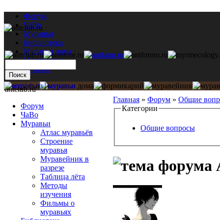
Форум
ЧаВо
Муравьи
Библиотека
Муравьи дома
Мастерская
Каталог
antclub.ru
Главная
»
Форум
»
Общие воп
Форум
Категории
ЧаВо
Муравьи
Общие вопросы
Атлас муравьёв
Строение
муравья
Муравейник в
разрезе
Таблица лёта
Методы
изучения
Фильмы о
муравьях