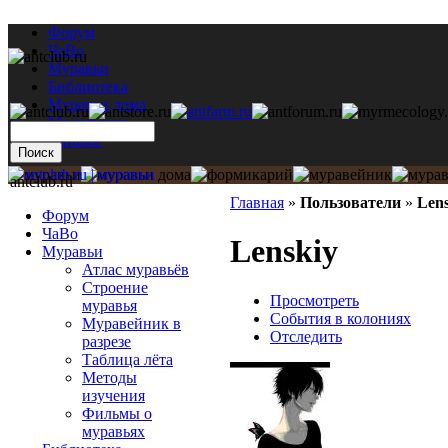
Форум
ЧаВо
Муравьи
Библиотека
Муравьи дома
Мастерская
Каталог
antclub.ru
Главная
»
Пользователи
»
Lens
Форум
ЧаВо
Lenskiy
Муравьи
Атлас муравьёв
Строение
Просмотреть
муравья
События в колониях
Муравейник в
Отследить
разрезе
Таблица лёта
Методы
изучения
Фильмы о
муравьях