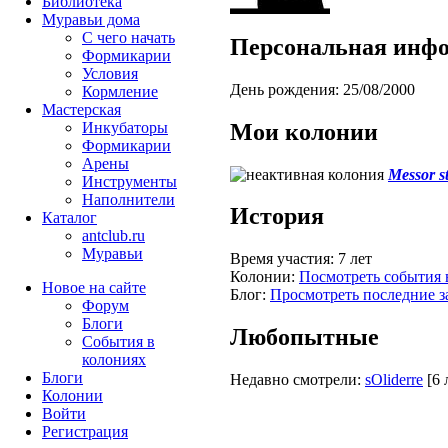
Библиотека
Муравьи дома
С чего начать
Персональная инф
Формикарии
Условия
День рождения:
25/08/2000
Кормление
Мастерская
Мои колонии
Инкубаторы
Формикарии
Арены
Messor s
Инструменты
Наполнители
История
Каталог
antclub.ru
Муравьи
Время участия:
7 лет
Колонии:
Посмотреть события 
Новое на сайте
Блог:
Просмотреть последние з
Форум
Блоги
Любопытные
События в
колониях
Блоги
Недавно смотрели:
sOliderre
[6 
Колонии
Войти
Peгиcтpaция