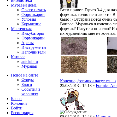
Библиотека
Муравьи дома
С чего начать
Всем привет. Где-то 3-4 дня наз
Формикарии
формика, точно не знаю кто. В
Условия
было :) Отстраиваются очень бы
Кормление
Вопрос: Муравьев я конечно лю
Мастерская
формик? Пасут ли они тлю? И е
Инкубаторы
их муравейник мне не хочется.
Формикарии
Арены
Инструменты
Наполнители
Каталог
antclub.ru
Муравьи
Новое на сайте
Форум
Конечно, формики пасут тл ... ›
Блоги
25/03/2013 - 15:18 »
Formica Ato
События в
колониях
Блоги
Колонии
Войти
Peгиcтpaция
08/05/2013 - 14:28 »
Мирмик