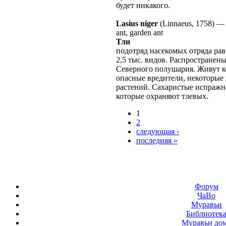
будет никакого.
Lasius niger
(Linnaeus, 1758)
ant, garden ant
Тли
подотряд насекомых отряда рав
2,5 тыс. видов. Распространен
Северного полушария. Живут к
опасные вредители, некоторые
растений. Сахаристые испражн
которые охраняют тлевых.
1
2
следующая ›
последняя »
Форум
ЧаВо
Муравьи
Библиотек
Муравьи до