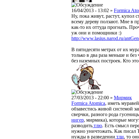
16/04/2013 - 13:02 »
Formica Ato
Ну, пока живут, растут, купол 
всему дереву ползают. Мне в п
как-то их оттуда прогнать. Проч
уж они и помощники :)
http://www.lasius.narod.ru/antGen
В пятидесяти метрах от их му
только в два раза меньше и без
без наземных построек. Кто это
27/03/2013 - 22:00 »
Мирмик
Formica Atomica
, иметь муравей
обзавестись живой системой за
сверчки, разного рода гусеницы 
нигер
, мирмика), которые могу
разводить
тлю
. Есть смысл пер
нужно уничтожать. Как писал Т
нужды в разведении
тли
, то он