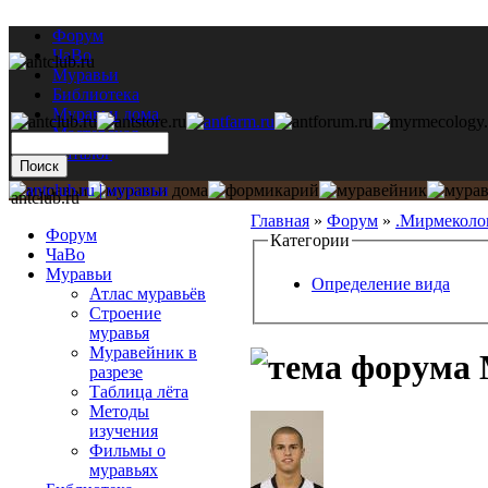
Форум
ЧаВо
Муравьи
Библиотека
Муравьи дома
Мастерская
Каталог
antclub.ru
Главная
»
Форум
»
.Мирмеколо
Форум
Категории
ЧаВо
Муравьи
Определение вида
Атлас муравьёв
Строение
муравья
Муравейник в
разрезе
Таблица лёта
Методы
изучения
Фильмы о
муравьях