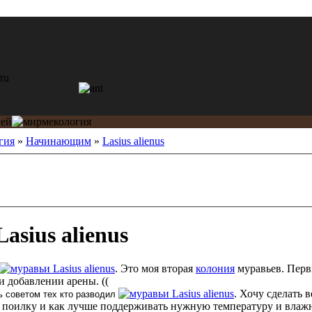
гия
»
Начинающим
»
Lasius alienus
asius alienus
Lasius alienus
. Это моя вторая
колония
муравьев. Пер
 добавлении арены. ((
Lasius alienus
. Хочу сделать
 советом тех кто разводил
ь поилку и как лучше поддерживать нужную температуру и влаж