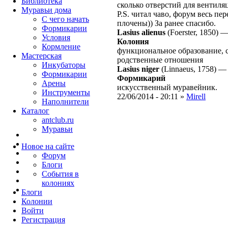
Библиотека
сколько отверстий для вентиля
Муравьи дома
P.S. читал чаво, форум весь пе
С чего начать
плочены)) За ранее спасибо.
Формикарии
Lasius alienus
(Foerster, 1850)
Условия
Колония
Кормление
функциональное образование, 
Мастерская
родственные отношения
Инкубаторы
Lasius niger
(Linnaeus, 1758)
Формикарии
Формикарий
Арены
искусственный муравейник.
Инструменты
22/06/2014 - 20:11 »
Mirell
Наполнители
Каталог
antclub.ru
Муравьи
Новое на сайте
Форум
Блоги
События в
колониях
Блоги
Колонии
Войти
Peгиcтpaция