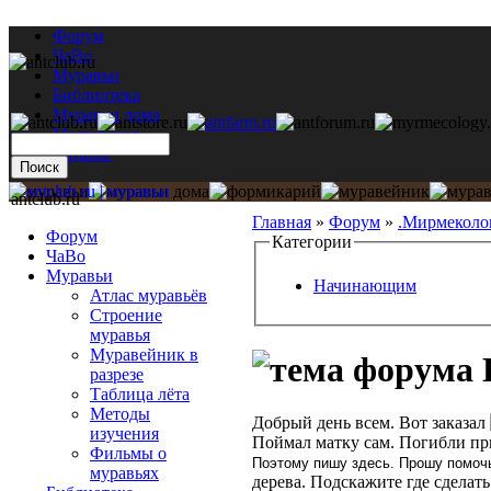
Форум
ЧаВо
Муравьи
Библиотека
Муравьи дома
Мастерская
Каталог
antclub.ru
Главная
»
Форум
»
.Мирмеколо
Форум
Категории
ЧаВо
Муравьи
Начинающим
Атлас муравьёв
Строение
муравья
Муравейник в
L
разрезе
Таблица лёта
Методы
Добрый день всем. Вот заказал
изучения
Поймал матку сам. Погибли при
Фильмы о
Поэтому пишу здесь. Прошу помочь
муравьях
дерева. Подскажите где сделат