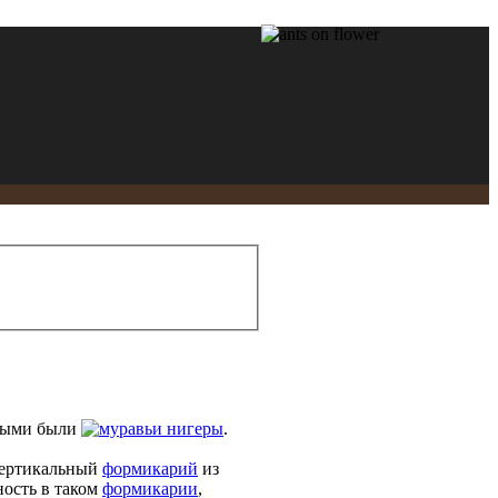
выми были
нигеры
.
 вертикальный
формикарий
из
ность в таком
формикарии
,