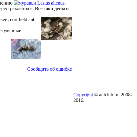
млению
Lasius alienus
.
ерестраховаться. Все таки деньги
й, cornfield ant
регулярные
Сообщить об ошибке
Copyright
© antclub.ru, 2008-
2016.