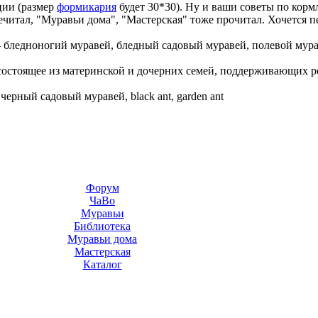
ции (размер
формикария
будет 30*30). Ну и ваши советы по кор
речитал, "Муравьи дома", "Мастерская" тоже прочитал. Хочется п
—
бледноногий муравей, бледный садовый муравей, полевой мураве
состоящее из материнской и дочерних семей, поддерживающих 
—
черный садовый муравей, black ant, garden ant
Форум
ЧаВо
Муравьи
Библиотека
Муравьи дома
Мастерская
Каталог