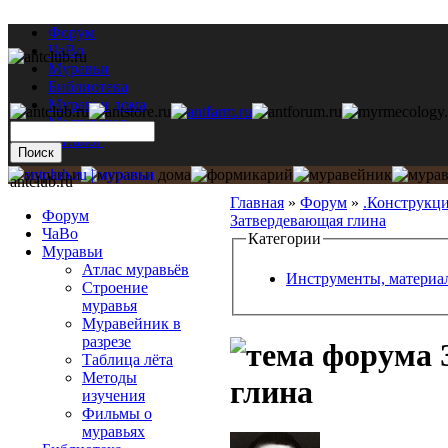
Форум
ЧаВо
Муравьи
Библиотека
Муравьи дома
Мастерская
Каталог
antclub.ru
Главная
»
Форум
»
.Конструкц
Форум
Затвердевающая глина
ЧаВо
Категории
Муравьи
Атлас муравьёв
Инструменты, материа
Строение
муравья
Муравейник в
разрезе
Таблица лёта
Методы
глина
изучения
Фильмы о
муравьях