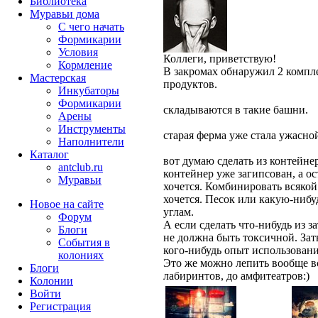
Библиотека
Муравьи дома
С чего начать
Формикарии
Условия
Коллеги, приветствую!
Кормление
В закромах обнаружил 2 компл
Мастерская
продуктов.
Инкубаторы
Формикарии
складываются в такие башни.
Арены
Инструменты
старая ферма уже стала ужасной
Наполнители
Каталог
вот думаю сделать из контейн
antclub.ru
контейнер уже загипсован, а о
Муравьи
хочется. Комбинировать всякой
хочется. Песок или какую-нибу
Новое на сайте
углам.
Форум
А если сделать что-нибудь из 
Блоги
не должна быть токсичной. Зат
События в
кого-нибудь опыт использован
колониях
Это же можно лепить вообще вс
Блоги
лабиринтов, до амфитеатров:)
Колонии
Войти
Peгиcтpaция