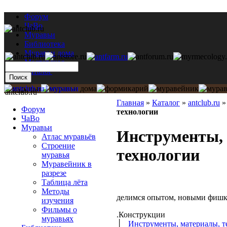
Форум
ЧаВо
Муравьи
Библиотека
Муравьи дома
Мастерская
Каталог
antclub.ru
Главная
»
Каталог
»
antclub.ru
Форум
технологии
ЧаВо
Муравьи
Инструменты,
Атлас муравьёв
Строение
технологии
муравья
Муравейник в
разрезе
Таблица лёта
Методы
делимся опытом, новыми фишк
изучения
Фильмы о
.Конструкции
муравьях
│
Инструменты, материалы, т