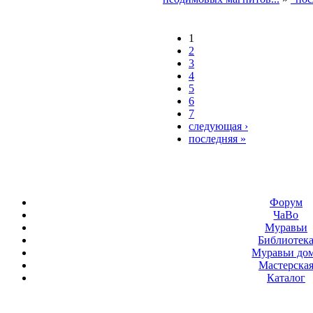
1
2
3
4
5
6
7
следующая ›
последняя »
Форум
ЧаВо
Муравьи
Библиотек
Муравьи до
Мастерска
Каталог