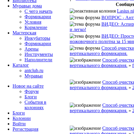
Библиотека
Сообще
Муравьи дома
Lasius n
С чего начать
Формикарии
ВОПРОС - Ант
Условия
ВИДЕО: Аспира
Кормление
и легко!
Мастерская
ВИДЕО: Просто
Инкубаторы
ножовочного полотна за 15 ми
Формикарии
Способ очистки
Арены
вертикального формикария.
Инструменты
Наполнители
Способ очистки
Каталог
вертикального формикария.
»
antclub.ru
Муравьи
Способ очистки
Новое на сайте
вертикального формикария.
»
Форум
Блоги
События в
Способ очистки
колониях
вертикального формикария.
»
Блоги
Колонии
Войти
Способ очистки
Peгиcтpaция
вертикального формикария.
»