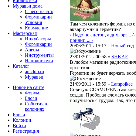
Библиотека
Муравьи дома
С чего начать
Формикарии
Условия
Там чем склеивать формик из о
Кормление
аквариумный герметик?
Мастерская
‹ Надо не ацетон, а дихлорэ ...
^
Инкубаторы
прилип ... ›
Формикарии
20/06/2011 - 15:17 »
Новый год
Арены
Инструменты
23/01/2012 - 00:58 »
SHKAF
Наполнители
В любом магазине радиотехни
Каталог
оргстекло.
antclub.ru
Герметик не будет держать воо
Муравьи
21/09/2011 - 15:59 »
Lampojkee
Новое на сайте
Советую COSMOFEN, сам клеил 
Форум
создан. Пробовал сломать склее
Блоги
получилось с трудом. Так, что
События в
колониях
Блоги
Колонии
Войти
Peгиcтpaция