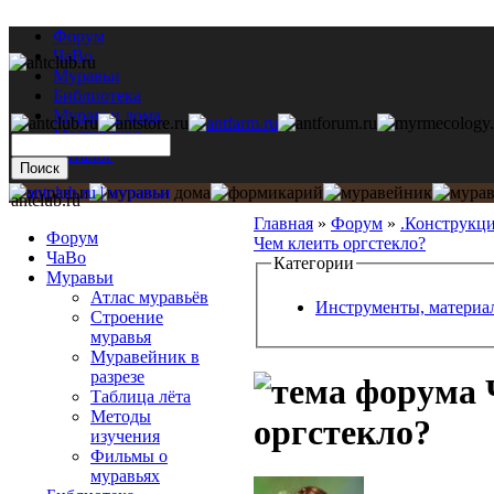
Форум
ЧаВо
Муравьи
Библиотека
Муравьи дома
Мастерская
Каталог
antclub.ru
Главная
»
Форум
»
.Конструкц
Форум
Чем клеить оргстекло?
ЧаВо
Категории
Муравьи
Атлас муравьёв
Инструменты, материа
Строение
муравья
Муравейник в
разрезе
Таблица лёта
Методы
оргстекло?
изучения
Фильмы о
муравьях