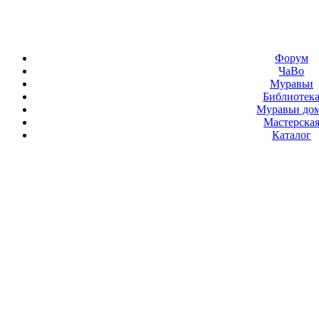
Форум
ЧаВо
Муравьи
Библиотек
Муравьи до
Мастерска
Каталог