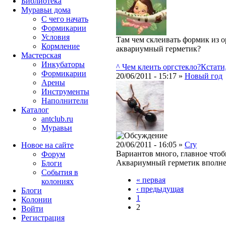
Библиотека
Муравьи дома
С чего начать
Формикарии
Условия
Там чем склеивать формик из о
Кормление
аквариумный герметик?
Мастерская
Инкубаторы
^ Чем клеить оргстекло?
Кстати,
Формикарии
20/06/2011 - 15:17 »
Новый год
Арены
Инструменты
Наполнители
Каталог
antclub.ru
Муравьи
20/06/2011 - 16:05 »
Cry
Новое на сайте
Вариантов много, главное чтобы
Форум
Аквариумный герметик вполне 
Блоги
События в
« первая
колониях
‹ предыдущая
Блоги
1
Колонии
2
Войти
Peгиcтpaция