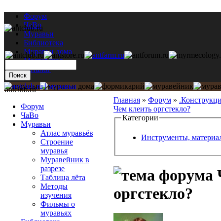
Форум
ЧаВо
Муравьи
Библиотека
Муравьи дома
Мастерская
Каталог
antclub.ru
Главная
»
Форум
»
.Конструкц
Форум
Чем клеить оргстекло?
ЧаВо
Категории
Муравьи
Атлас муравьёв
Инструменты, материа
Строение
муравья
Муравейник в
разрезе
Таблица лёта
Методы
оргстекло?
изучения
Фильмы о
муравьях