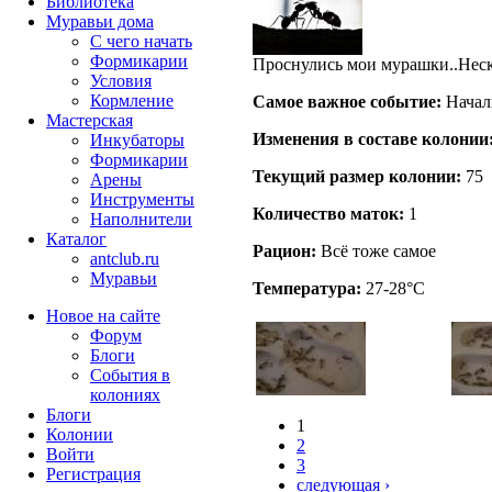
Библиотека
Муравьи дома
С чего начать
Формикарии
Проснулись мои мурашки..Неск
Условия
Кормление
Самое важное событие:
Начал
Мастерская
Изменения в составе кoлонии
Инкубаторы
Формикарии
Текущий размер кoлонии:
75
Арены
Инструменты
Количество маток:
1
Наполнители
Каталог
Рацион:
Всё тоже самое
antclub.ru
Муравьи
Температура:
27-28°C
Новое на сайте
Форум
Блоги
События в
колониях
Блоги
1
Колонии
2
Войти
3
Peгиcтpaция
следующая ›