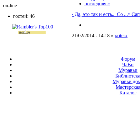
последняя »
on-line
‹ Да, это так и есть... Со ...
^ Cam
гостей: 46
21/02/2014 - 14:18 »
xriterx
Форум
ЧаВо
Муравьи
Библиотек
Муравьи до
Мастерска
Каталог