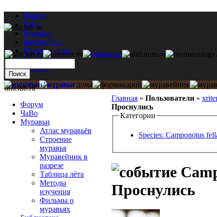
Форум
ЧаВо
Муравьи
Библиотека
Муравьи дома
Мастерская
Каталог
antclub.ru
Главная
»
Пользователи
»
xrite
Форум
Проснулись
ЧаВо
Категории
Муравьи
Атлас муравьёв
Species: Camponotus fell
Строение
муравья
Муравейник в
разрезе
Campo
Таблица лёта
Методы
Проснулись
изучения
Фильмы о
муравьях