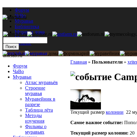
Форум
ЧаВо
Муравьи
Библиотека
Муравьи дома
Мастерская
Каталог
antclub.ru
Главная
»
Пользователи
»
xrite
Форум
ЧаВо
Campo
Муравьи
Атлас муравьёв
Строение
муравья
Муравейник в
разрезе
Таблица лёта
Текущий размер
колонии
22 му
Методы
изучения
Самое важное событие:
Попол
Фильмы о
муравьях
Текущий размер кoлонии:
20