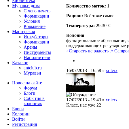
Библиотека
Муравьи дома
Количество маток:
1
С чего начать
Рацион:
Всё тоже самое...
Формикарии
Условия
Температура:
29-30°C
Кормление
Мастерская
Колония
Инкубаторы
функциональное образование, с
Формикарии
поддерживающих регулярные 
Арены
‹ Старость не радость .
^ Campono
Инструменты
Наполнители
Каталог
antclub.ru
16/07/2013 - 16:58 »
xriterx
Муравьи
Новое на сайте
Форум
Блоги
События в
17/07/2013 - 19:43 »
xriterx
колониях
Класс, нас уже 22
Блоги
Колонии
Войти
Peгиcтpaция