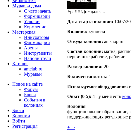
Библиотека
Муравьи дома
С чего начать
Ура!!!!!Дождался...
Формикарии
Условия
Дата старта кoлонии:
10/07/20
Кормление
Кoлония:
куплена
Мастерская
Инкубаторы
Откуда кoлония:
antshop.ru
Формикарии
Арены
Состав кoлонии:
матка, распло
Инструменты
первичные рабочие, рабочие
Наполнители
Каталог
Размер кoлонии:
20
antclub.ru
Муравьи
Количество маток:
1
Новое на сайте
Используемое оборудование:
и
Форум
Блоги
Опыт (0-5):
4 - у меня есть
кол
События в
колониях
Колония
Блоги
функциональное образование, с
Колонии
поддерживающих регулярные 
Войти
Peгиcтpaция
+1 ›