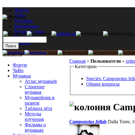
Форум
ЧаВо
Муравьи
Библиотека
Муравьи дома
Мастерская
Каталог
antclub.ru
Главная
»
Пользователи
»
xrite
Форум
Категории
ЧаВо
Муравьи
Species: Camponotus fell
Атлас муравьёв
Общие вопросы
Строение
муравья
Муравейник в
разрезе
Campo
Таблица лёта
Методы
изучения
Camponotus fellah
Dalla Torre, 
Фильмы о
муравьях