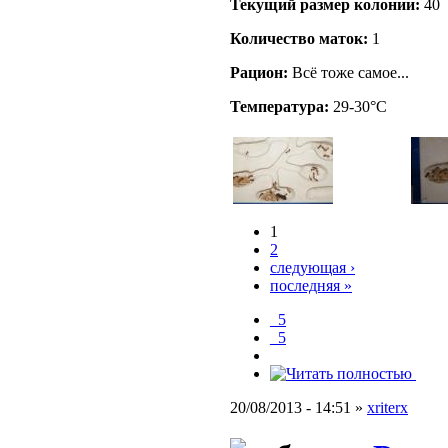
Текущий размер кoлонии:
40
Количество маток:
1
Рацион:
Всё тоже самое...
Температура:
29-30°C
1
2
следующая ›
последняя »
_5
_5
20/08/2013 - 14:51 »
xriterx