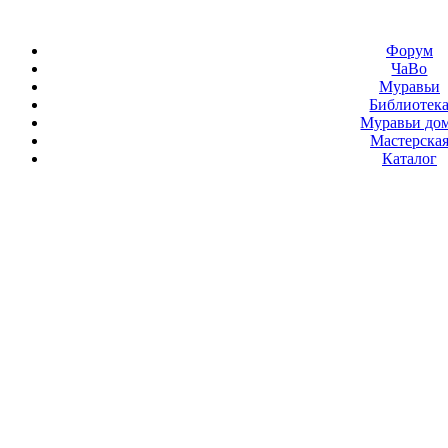
Форум
ЧаВо
Муравьи
Библиотек
Муравьи до
Мастерска
Каталог