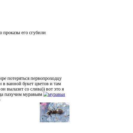
го проказы его сгубили
тире потеряться первопроходцу
и в ванной букет цветов и там
он вылазит со слива)) вот это я
гда пахучим муравьям
)