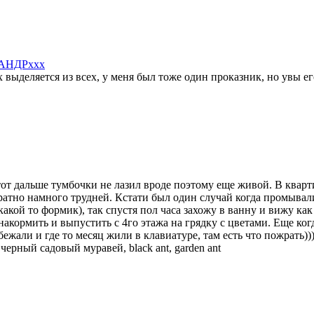
АНДРxxx
х выделяется из всех, у меня был тоже один проказник, но увы е
тот дальше тумбочки не лазил вроде поэтому еще живой. В квар
братно намного трудней. Кстати был один случай когда промывал
кой то формик), так спустя пол часа захожу в ванну и вижу как 
акормить и выпустить с 4го этажа на грядку с цветами. Еще ко
ежали и где то месяц жили в клавиатуре, там есть что пожрать))
—
черный садовый муравей, black ant, garden ant