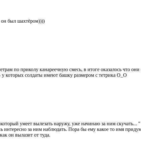
 он был шахтёром))))
етрам по приколу канареечную смесь, в итоге оказалось что они
у которых солдаты имеют башку размером с тетрика О_О
который умеет вылезать наружу, уже начинаю за ним скучать... "
нь интересно за ним наблюдать. Пора бы ему какое то имя приду
как он вылазит от туда.