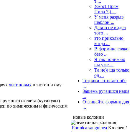
т ...
Ужос! Прям
Пила 7 ) ...
У меня разрыв
шаблон ...
Давно не видел
того ...
это прикольно
когда ...
В формике свяко
безо ...
Я так понимаю
вы уже ...
Та не)) ща только
од ...
Тетрики готовят побе
 двух
хитиновых
пластин и ему
...
Зашемь ругаишся наша
...
аружного скелета (кутикулы)
Отливайте формик для
оден по химическим и физическим
...
новые колонии
Formica sanguinea
Kroenen /