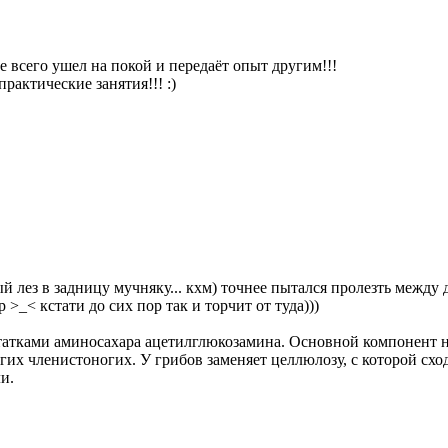
е всего ушел на покой и передаёт опыт другим!!!
практические занятия!!! :)
рый лез в задницу мучняку... кхм) точнее пытался пролезть между
р >_< кстати до сих пор так и торчит от туда)))
татками аминосахара ацетилглюкозамина. Основной компонент н
гих членистоногих. У грибов заменяет целлюлозу, с которой сх
и.