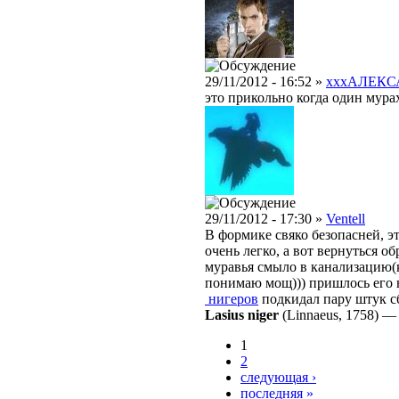
29/11/2012 - 16:52 »
xxxАЛЕКС
это прикольно когда один мура
29/11/2012 - 17:30 »
Ventell
В формике свяко безопасней, э
очень легко, а вот вернуться о
муравья смыло в канализацию(ка
понимаю мощ))) пришлось его н
нигеров
подкидал пару штук сб
Lasius niger
(Linnaeus, 1758)
1
2
следующая ›
последняя »