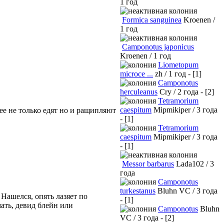
1 год
Formica sanguinea
Kroenen /
1 год
Camponotus japonicus
Kroenen / 1 год
Liometopum
microce ...
zh / 1 год - [1]
Camponotus
herculeanus
Cry / 2 года - [2]
Tetramorium
caespitum
Mipmikiper / 3 года
 ее не только едят но и ращипляют
- [1]
Tetramorium
caespitum
Mipmikiper / 3 года
- [1]
Messor barbarus
Lada102 / 3
года
Camponotus
turkestanus
Bluhn VC / 3 года
 Нашелся, опять лазяет по
- [1]
мать, девид блейн или
Camponotus
Bluhn
VC / 3 года - [2]