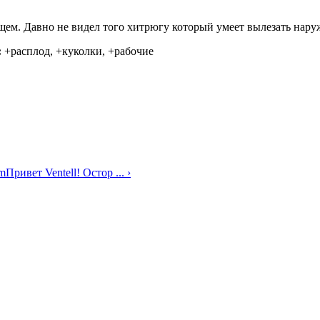
ем. Давно не видел того хитрюгу который умеет вылезать наружу
:
+расплод, +куколки, +рабочие
um
Привет Ventell! Остор ... ›