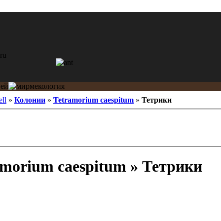
ell
»
Колонии
»
Tetramorium caespitum
»
Тетрики
morium caespitum » Тетрики