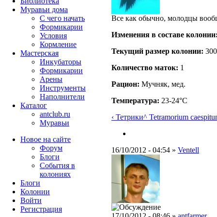
Библиотека
Муравьи дома
С чего начать
Все как обычно, молодцы вообщ
Формикарии
Изменения в составе кoлонии
Условия
Кормление
Текущий размер кoлонии:
300
Мастерская
Инкубаторы
Количество маток:
1
Формикарии
Арены
Рацион:
Мучняк, мед.
Инструменты
Наполнители
Температура:
23-24°C
Каталог
antclub.ru
‹ Тетрики
^ Tetramorium caespit
Муравьи
Новое на сайте
Форум
16/10/2012 - 04:54 »
Ventell
Блоги
События в
колониях
Блоги
Колонии
Войти
Peгиcтpaция
17/10/2012 - 08:46 »
antfarmer