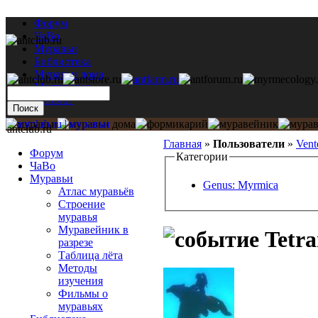
Форум
ЧаВо
Муравьи
Библиотека
Муравьи дома
Мастерская
Каталог
antclub.ru
Главная
»
Пользователи
»
Vent
Форум
Категории
ЧаВо
Муравьи
Genus: Myrmica
Атлас муравьёв
Строение
муравья
Муравейник в
Tetra
разрезе
Таблица лёта
Методы
изучения
Фильмы о
муравьях