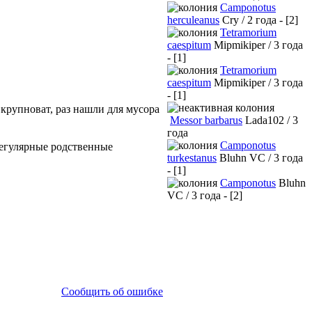
Camponotus
herculeanus
Cry / 2 года - [2]
Tetramorium
caespitum
Mipmikiper / 3 года
- [1]
Tetramorium
caespitum
Mipmikiper / 3 года
- [1]
 крупноват, раз нашли для мусора
Messor barbarus
Lada102 / 3
года
Camponotus
регулярные родственные
turkestanus
Bluhn VC / 3 года
- [1]
Camponotus
Bluhn
VC / 3 года - [2]
Сообщить об ошибке