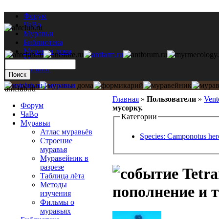
Форум
ЧаВо
Муравьи
Библиотека
Муравьи дома
Мастерская
Каталог
antclub.ru
Главная
»
Пользователи
»
Vent
Форум
мусорку.
ЧаВо
Категории
Муравьи
Атлас муравьёв
Species: Camponotus her
Строение
муравья
Муравейник в
разрезе
Tetra
Таблица лёта
Методы
пополнение и 
изучения
Фильмы о
муравьях