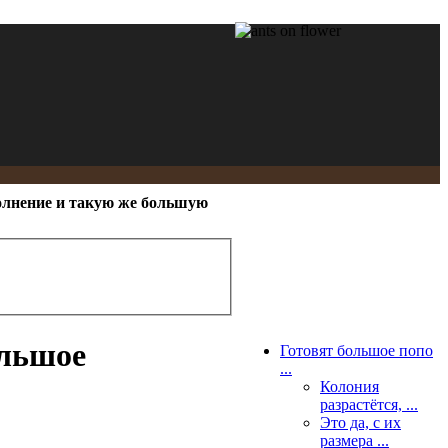
олнение и такую же большую
ольшое
Готовят большое попо
...
Колония
разрастётся, ...
Это да, с их
размера ...