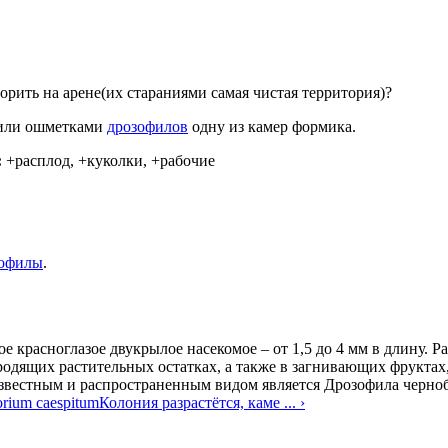
орить на арене(их стараниями самая чистая территория)?
или ошметками
дрозофилов
одну из камер формика.
:
+расплод, +куколки, +рабочие
зофилы
.
ое красноглазое двукрылое насекомое – от 1,5 до 4 мм в длину. 
одящих растительных остатках, а также в загнивающих фруктах
 известным и распространенным видом является Дрозофила чернобр
orium caespitum
Колония разрастётся, каме ... ›