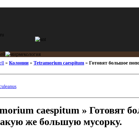
ell
»
Колонии
»
Tetramorium caespitum
»
Готовят большое поп
culeanus
morium caespitum » Готовят б
такую же большую мусорку.