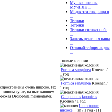
Мучняк посоны
МУЧНЯК ...
Медок эти товарищи о
...
Тетрики
Тетрики
Тетрики готовят побе
...
Зашемь ругаишся наша
...
Отливайте формик для
...
новые колонии
Formica sanguinea
Kroenen /
1 год
Formica sanguinea
Kroenen /
Распространены очень широко. Их
1 год
, пивном сусле, на вытекающем
юхая Drosophila melanogaster.
Camponotus japonicus
Kroenen / 1 год
Liometopum
microce ...
zh / 1 год - [1]