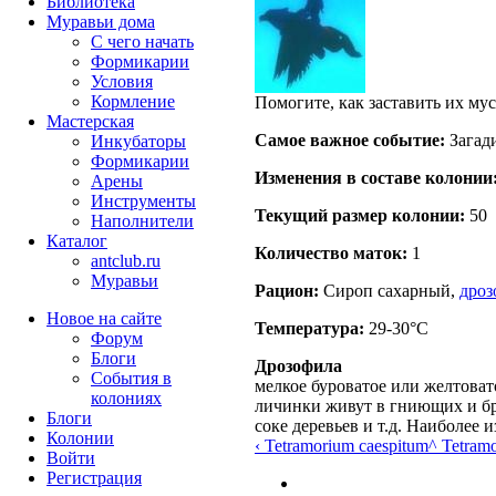
Библиотека
Муравьи дома
С чего начать
Формикарии
Условия
Кормление
Помогите, как заставить их мус
Мастерская
Самое важное событие:
Загад
Инкубаторы
Формикарии
Изменения в составе кoлонии
Арены
Инструменты
Текущий размер кoлонии:
50
Наполнители
Каталог
Количество маток:
1
antclub.ru
Муравьи
Рацион:
Сироп сахарный,
дро
Новое на сайте
Температура:
29-30°C
Форум
Блоги
Дрозофила
События в
мелкое буроватое или желтоват
колониях
личинки живут в гниющих и бр
Блоги
соке деревьев и т.д. Наиболее
Колонии
‹ Tetramorium caespitum
^ Tetram
Войти
Peгиcтpaция