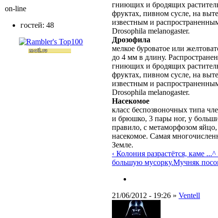
гниющих и бродящих раститель
on-line
фруктах, пивном сусле, на выт
известным и распространенны
гостей: 48
Drosophila melanogaster.
Дрозофила
мелкое буроватое или желтовато
до 4 мм в длину. Распростране
гниющих и бродящих раститель
фруктах, пивном сусле, на выт
известным и распространенным
Drosophila melanogaster.
Насекомое
класс беспозвоночных типа чле
и брюшко, 3 пары ног, у больш
правило, с метаморфозом яйцо,
насекомое. Самая многочислен
Земле.
‹ Колония разрастётся, каме ...
^
большую мусорку.
Мучняк пос
21/06/2012 - 19:26 »
Ventell