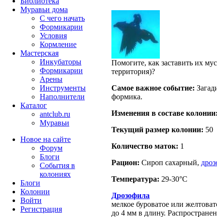
Библиотека
Муравьи дома
С чего начать
Формикарии
Условия
Кормление
Мастерская
Инкубаторы
Помогите, как заставить их му
Формикарии
территория)?
Арены
Инструменты
Самое важное событие:
Загад
Наполнители
формика.
Каталог
Изменения в составе кoлонии
antclub.ru
Муравьи
Текущий размер кoлонии:
50
Новое на сайте
Количество маток:
1
Форум
Блоги
Рацион:
Сироп сахарный,
дро
События в
колониях
Температура:
29-30°C
Блоги
Колонии
Дрозофила
Войти
мелкое буроватое или желтоват
Peгиcтpaция
до 4 мм в длину. Распростране