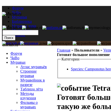
Форум
ЧаВо
Муравьи
Библиотека
Муравьи дома
Мастерская
Каталог
antclub.ru
Главная
»
Пользователи
»
Vent
Форум
Готовят большое пополнение 
ЧаВо
Категории
Муравьи
Атлас муравьёв
Species: Camponotus her
Строение
муравья
Муравейник в
разрезе
Tetra
Таблица лёта
Методы
Готовят больш
изучения
Фильмы о
такую же боль
муравьях