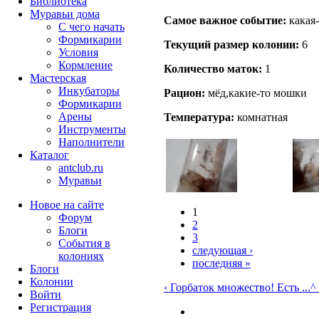
Библиотека
Муравьи дома
Самое важное событие:
какая-
С чего начать
Формикарии
Текущий размер кoлонии:
6
Условия
Кормление
Количество маток:
1
Мастерская
Инкубаторы
Рацион:
мёд,какие-то мошки
Формикарии
Арены
Температура:
комнатная
Инструменты
Наполнители
Каталог
antclub.ru
Муравьи
Новое на сайте
1
Форум
2
Блоги
3
События в
следующая ›
колониях
последняя »
Блоги
Колонии
‹ Горбаток множество! Есть ...
^
Войти
Peгиcтpaция