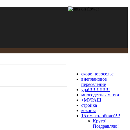
скоро новоселье
внеплановое
переселение
ура!!!!!!!!!!!!!!!
многодетная матка
+МУРАШ
стройка
коконы
15 имаго-юбилей!!!
Круто!
Поздравляю!