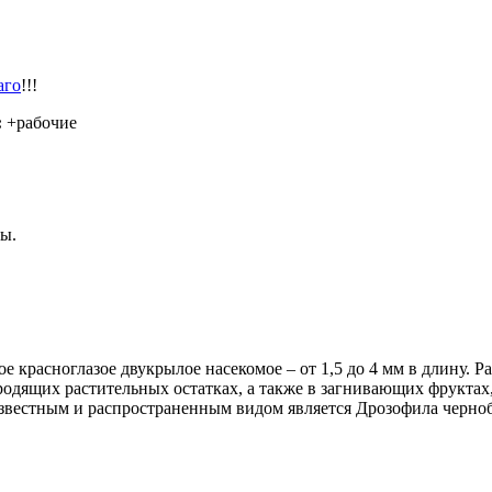
аго
!!!
:
+рабочие
пы.
ое красноглазое двукрылое насекомое – от 1,5 до 4 мм в длину. 
одящих растительных остатках, а также в загнивающих фруктах
 известным и распространенным видом является Дрозофила чернобр