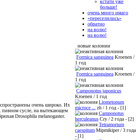
кстати уже
больше!
очень много имаго
«переселились»
обратно
на волю!
на волю!
новые колонии
Formica sanguinea
Kroenen /
1 год
Formica sanguinea
Kroenen /
1 год
Camponotus japonicus
Kroenen / 1 год
Liometopum
Распространены очень широко. Их
microce ...
zh / 1 год - [1]
, пивном сусле, на вытекающем
Camponotus
юхая Drosophila melanogaster.
herculeanus
Cry / 2 года - [2]
Tetramorium
caespitum
Mipmikiper / 3 года
- [1]