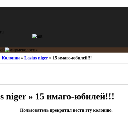
»
Колонии
»
Lasius niger
»
15 имаго-юбилей!!!
s niger » 15 имаго-юбилей!!!
Пользователь прекратил вести эту колонию.