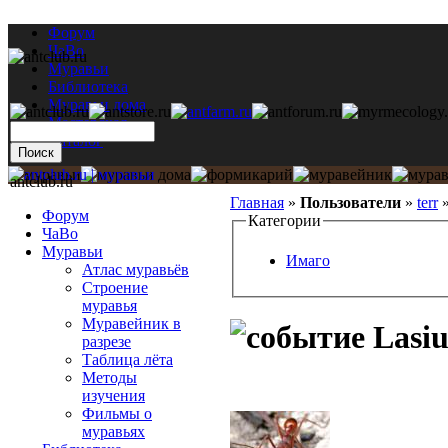
Форум
ЧаВо
Муравьи
Библиотека
Муравьи дома
Мастерская
Каталог
antclub.ru
Главная
»
Пользователи
»
terr
Форум
Категории
ЧаВо
Муравьи
Имаго
Атлас муравьёв
Строение
муравья
Муравейник в
Lasiu
разрезе
Таблица лёта
Методы
изучения
Фильмы о
муравьях