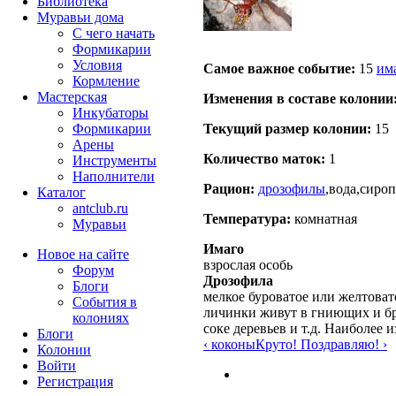
Библиотека
Муравьи дома
С чего начать
Формикарии
Условия
Самое важное событие:
15
им
Кормление
Мастерская
Изменения в составе кoлонии
Инкубаторы
Формикарии
Текущий размер кoлонии:
15
Арены
Количество маток:
1
Инструменты
Наполнители
Рацион:
дрозофилы
,вода,сиро
Каталог
antclub.ru
Температура:
комнатная
Муравьи
Имаго
Новое на сайте
взрослая особь
Форум
Дрозофила
Блоги
мелкое буроватое или желтоват
События в
личинки живут в гниющих и бр
колониях
соке деревьев и т.д. Наиболее
Блоги
‹ коконы
Круто! Поздравляю! ›
Колонии
Войти
Peгиcтpaция