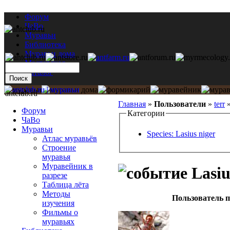
Форум
ЧаВо
Муравьи
Библиотека
Муравьи дома
Мастерская
Каталог
antclub.ru
Главная
»
Пользователи
»
terr
Форум
Категории
ЧаВо
Муравьи
Species: Lasius niger
Атлас муравьёв
Строение
муравья
Муравейник в
Lasiu
разрезе
Таблица лёта
Методы
Пользователь п
изучения
Фильмы о
муравьях