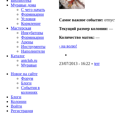
Библиотека
Муравьи дома
С чего начать
Формикарии
Условия
Самое важное событие:
отпус
Кормление
Мастерская
Текущий размер кoлонии:
—
Инкубаторы
Формикарии
Количество маток:
—
Арены
‹ на волю!
Инструменты
Наполнители
Каталог
antclub.ru
23/07/2013 - 16:22 »
terr
Муравьи
Новое на сайте
Форум
Блоги
События в
колониях
Блоги
Колонии
Войти
Peгиcтpaция