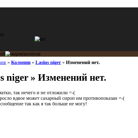
вик
»
Колонии
»
Lasius niger
»
Изменений нет.
s niger » Изменений нет.
матки, так нечего и не отложили =-(
росло вдвое может сахарный сироп им противопоказан =-(
ообщение так как я так больше не могу!