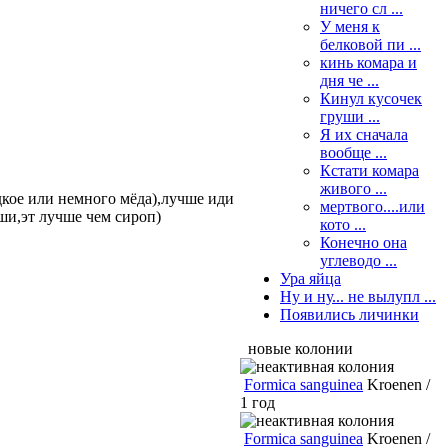
ничего сл ...
У меня к
белковой пи ...
кинь комара и
дня че ...
Кинул кусочек
груши ...
Я их сначала
вообще ...
Кстати комара
живого ...
дкое или немного мёда),лучше иди
мертвого....или
ши,эт лучше чем сироп)
кото ...
Конечно она
углеводо ...
Ура яйца
Ну и ну... не вылупл ...
Появились личинки
новые колонии
Formica sanguinea
Kroenen /
1 год
Formica sanguinea
Kroenen /