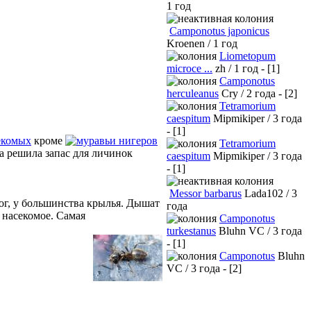
1 год
Camponotus japonicus
Kroenen / 1 год
Liometopum
microce ...
zh / 1 год - [1]
Camponotus
herculeanus
Cry / 2 года - [2]
Tetramorium
caespitum
Mipmikiper / 3 года
- [1]
екомых
кроме
нигеров
Tetramorium
на решила запас для личинок
caespitum
Mipmikiper / 3 года
- [1]
Messor barbarus
Lada102 / 3
ног, у большинства крылья. Дышат
года
 насекомое. Самая
Camponotus
turkestanus
Bluhn VC / 3 года
- [1]
Camponotus
Bluhn
VC / 3 года - [2]