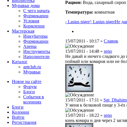
Библиотека
Рацион:
Вода, сахарный сироп
Муравьи дома
С чего начать
Температура:
комнатная
Формикарии
Условия
‹ Lasius niger
^ Lasius niger
Не дав
Кормление
Мастерская
Инкубаторы
15/07/2011 - 10:17 »
Славик
Формикарии
Арены
15/07/2011 - 14:48 »
seno
Инструменты
Не давай и ничего сладкого до
Наполнители
поймай или комаров или не бо
Каталог
antclub.ru
Муравьи
Новое на сайте
Форум
Блоги
События в
15/07/2011 - 17:11 »
Sgt_Dhalsim
колониях
У меня к белковой пище у 3-ёх
Блоги
Колонии
15/07/2011 - 18:22 »
seno
Войти
кинь комара и дня через 2 загля
Peгиcтpaция