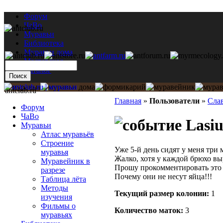
Форум
ЧаВо
Муравьи
Библиотека
Муравьи дома
Мастерская
Каталог
antclub.ru
Главная
»
Пользователи
»
Сла
Форум
ЧаВо
Lasiu
Муравьи
Атлас муравьёв
Строение
Уже 5-й день сидят у меня три 
муравья
Жалко, хотя у каждой брюхо вы
Муравейник в
Прошу прокомментировать это с
разрезе
Почему они не несут яйца!!!
Таблица лёта
Методы
Текущий размер кoлонии:
1
изучения
Фильмы о
Количество маток:
3
муравьях