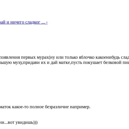
ай и ничего сладког ... ›
 появления первых мурах(ну или только яблочко какоенибудь сла
льшую муху,придави их и дай матке,пусть покушает белковой пи
 маток какое-то полное безразличие например.
ни...вот увидишь)))