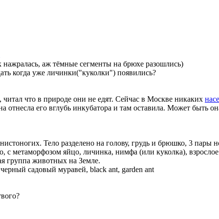
к нажралась, аж тёмные сегменты на брюхе разошлись)
ать когда уже личинки("куколки") появились?
, читал что в природе они не едят. Сейчас в Москве никаких
нас
она отнесла его вглубь инкубатора и там оставила. Может быть о
нистоногих. Тело разделено на голову, грудь и брюшко, 3 пары 
о, с метаморфозом яйцо, личинка, нимфа (или куколка), взрослое
ая группа животных на Земле.
—
черный садовый муравей, black ant, garden ant
твого?