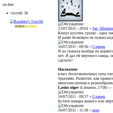
on-line
гостей: 36
15/07/2011 - 20:01 »
Sgt_Dhalsim
Кинул кусочек груши - одна та
И разве белковую не нужно кид
16/07/2011 - 09:56 »
Славик
Я их сначала вообще не кормил
нет. Я дал ей мертвого самца, 
сделать?
Насекомое
класс беспозвоночных типа чле
трахеями. Развитие, как правил
многочисленная и разнообразн
Lasius niger
(Linnaeus, 1758)
16/07/2011 - 09:57 »
Славик
Кстати комара живого или мер
16/07/2011 - 11:18 »
seno