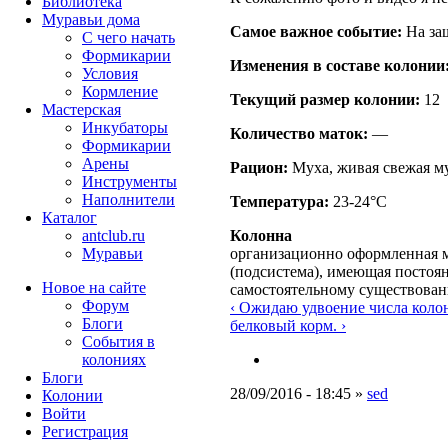
Библиотека
Муравьи дома
Самое важное событие:
На за
С чего начать
Формикарии
Изменения в составе кoлонии
Условия
Кормление
Текущий размер кoлонии:
12
Мастерская
Инкубаторы
Количество маток:
—
Формикарии
Арены
Рацион:
Муха, живая свежая м
Инструменты
Наполнители
Температура:
23-24°C
Каталог
Колонна
antclub.ru
организационно оформленная м
Муравьи
(подсистема), имеющая постоян
Новое на сайте
самостоятельному существова
Форум
‹ Ожидаю удвоение числа коло
Блоги
белковый корм. ›
События в
колониях
Блоги
28/09/2016 - 18:45 »
sed
Колонии
Войти
Peгиcтpaция