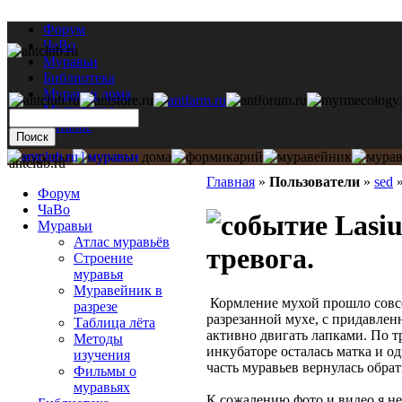
Форум
ЧаВо
Муравьи
Библиотека
Муравьи дома
Мастерская
Каталог
antclub.ru
Главная
»
Пользователи
»
sed
Форум
ЧаВо
Lasiu
Муравьи
Атлас муравьёв
тревога.
Строение
муравья
Муравейник в
Кормление мухой прошло совсе
разрезе
разрезанной мухе, с придавленн
Таблица лёта
активно двигать лапками. По т
Методы
инкубаторе осталась матка и о
изучения
часть муравьев вернулась обрат
Фильмы о
муравьях
К сожалению фото и видео я не