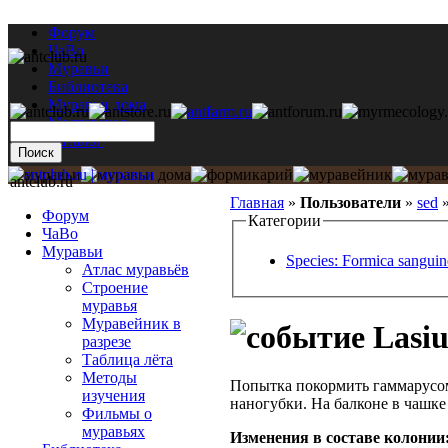
Форум
ЧаВо
Муравьи
Библиотека
Муравьи дома
Мастерская
Каталог
antclub.ru
Главная
»
Пользователи
»
sed
Форум
Категории
ЧаВо
Муравьи
Species: Formica sanguin
Атлас муравьёв
Строение
муравья
Муравейник в
Lasiu
разрезе
Таблица лёта
Методы
Попытка покормить гаммарусом 
изучения
наногубки. На балконе в чашке
Фильмы о
муравьях
Изменения в составе кoлонии