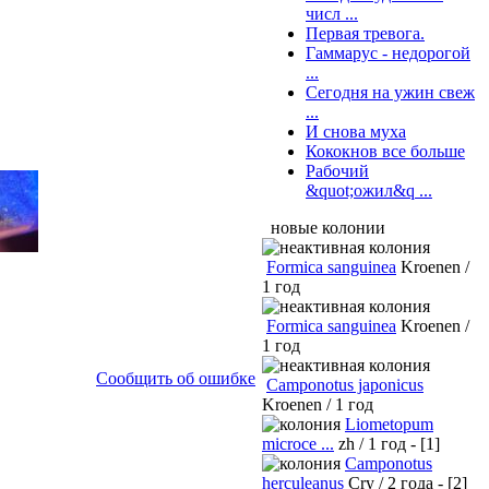
числ ...
Первая тревога.
Гаммарус - недорогой
...
Сегодня на ужин свеж
...
И снова муха
Кококнов все больше
Рабочий
&quot;ожил&q ...
новые колонии
Formica sanguinea
Kroenen /
1 год
Formica sanguinea
Kroenen /
1 год
Сообщить об ошибке
Camponotus japonicus
Kroenen / 1 год
Liometopum
microce ...
zh / 1 год - [1]
Camponotus
herculeanus
Cry / 2 года - [2]