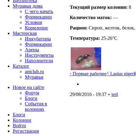
Библиотека
Муравьи дома
Текущий размер кoлонии:
8
С чего начать
Формикарии
Количество маток:
—
Условия
Кормление
Рацион:
Сироп, желток, белок,
Мастерская
Температура:
25-26°C
Инкубаторы
Формикарии
Арены
Инструменты
Наполнители
Каталог
antclub.ru
‹ Первые рабочие
^ Lasius niger
К
Муравьи
Новое на сайте
Форум
29/08/2016 - 19:37 »
sed
Блоги
События в
колониях
Блоги
Колонии
Войти
Peгиcтpaция