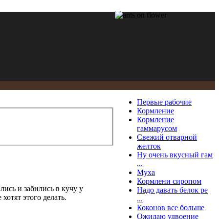
Первые рабочие
Кормление
Кормление
гаммарусом
Свежий отварной
желток
Ну очень вкусный гам
...
Муха
Кормлени сиропом
лись и забились в кучу у
Надо давать белок ре
хотят этого делать.
...
Коконов все больше
Ожидаю удвоение