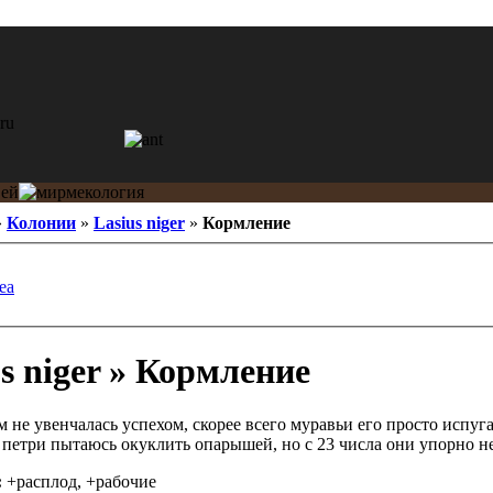
»
Колонии
»
Lasius niger
»
Кормление
ea
s niger » Кормление
не увенчалась успехом, скорее всего муравьи его просто испуга
 петри пытаюсь окуклить опарышей, но с 23 числа они упорно не 
:
+расплод, +рабочие