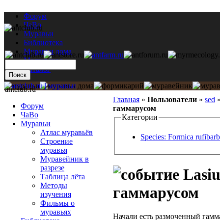
Форум
ЧаВо
Муравьи
Библиотека
Муравьи дома
Мастерская
Каталог
antclub.ru
Главная
»
Пользователи
»
sed
Форум
гаммарусом
ЧаВо
Категории
Муравьи
Атлас муравьёв
Species: Formica rufibarb
Строение
муравья
Муравейник в
разрезе
Lasiu
Таблица лёта
Методы
гаммарусом
изучения
Фильмы о
муравьях
Начали есть размоченный гамм