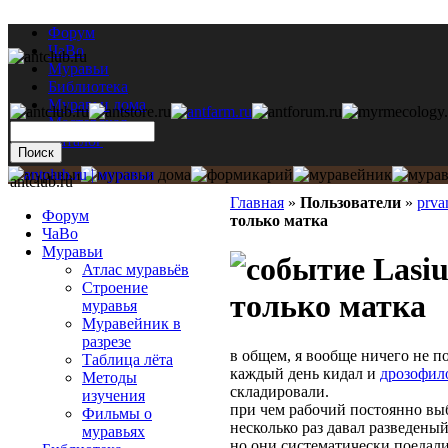
Форум
ЧаВо
Муравьи
Библиотека
Муравьи дома
Мастерская
Каталог
antclub.ru
Главная
»
Пользователи
»
prva
Форум
только матка
ЧаВо
Муравьи
Lasiu
Атлас муравьёв
Строение
только матка
муравья
Муравейник в
разрезе
в общем, я вообще ничего не п
Таблица лёта
каждый день кидал и
дрозофил
Методы
складировали.
изучения
при чем рабочий постоянно выбе
Фильмы о
несколько раз давал разведеный
муравьях
но они систематически поедали