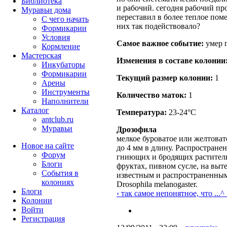
Библиотека
и рабочий. сегодня рабочий пр
Муравьи дома
переставил в более теплое по
С чего начать
них так подействовало?
Формикарии
Условия
Самое важное событие:
умер 
Кормление
Мастерская
Изменения в составе кoлонии
Инкубаторы
Формикарии
Текущий размер кoлонии:
1
Арены
Инструменты
Количество маток:
1
Наполнители
Каталог
Температура:
23-24°C
antclub.ru
Муравьи
Дрозофила
мелкое буроватое или желтовато
Новое на сайте
до 4 мм в длину. Распростране
Форум
гниющих и бродящих раститель
Блоги
фруктах, пивном сусле, на выт
События в
известным и распространенным
колониях
Drosophila melanogaster.
Блоги
‹ так самое непонятное, что ...
^ 
Колонии
Войти
Peгиcтpaция