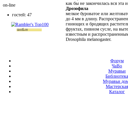
как бы не закончилась вся эта 
on-line
Дрозофила
мелкое буроватое или желтовато
гостей: 47
до 4 мм в длину. Распростране
гниющих и бродящих раститель
фруктах, пивном сусле, на выт
известным и распространенным
Drosophila melanogaster.
Форум
ЧаВо
Муравьи
Библиотек
Муравьи до
Мастерска
Каталог