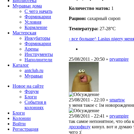
Библиотека
Муравьи дома
Количество маток:
1
С чего начать
Формикарии
Рацион:
сахарный сироп
Условия
Кормление
Температура:
27-28°C
Мастерская
Инкубаторы
‹ все больше
^ Lasius niger
у меня
Формикарии
Арены
Инструменты
25/08/2011 - 20:50 »
prvampire
Наполнители
Каталог
antclub.ru
Муравьи
Новое на сайте
Форум
Блоги
25/08/2011 - 22:10 »
smartsw
События в
у меня такое с 1м новорожденн
колониях
Блоги
25/08/2011 - 22:41 »
prvampire
Колонии
так самое непонятное, что оба к
Войти
дрозофилу
кинул. вот и думаю 
Peгиcтpaция
чего :(