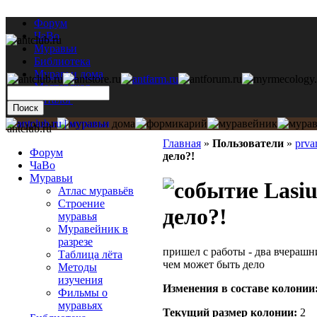
Форум
ЧаВо
Муравьи
Библиотека
Муравьи дома
Мастерская
Каталог
antclub.ru
Главная
»
Пользователи
»
prva
Форум
дело?!
ЧаВо
Муравьи
Lasiu
Атлас муравьёв
Строение
дело?!
муравья
Муравейник в
разрезе
пришел с работы - два вчерашн
Таблица лёта
чем может быть дело
Методы
изучения
Изменения в составе кoлонии
Фильмы о
муравьях
Текущий размер кoлонии:
2