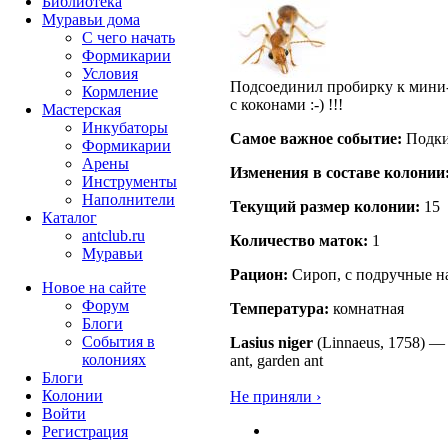
Библиотека
Муравьи дома
С чего начать
Формикарии
Условия
Подсоединил пробирку к мини-
Кормление
с коконами :-) !!!
Мастерская
Инкубаторы
Самое важное событие:
Подки
Формикарии
Арены
Изменения в составе кoлонии
Инструменты
Наполнители
Текущий размер кoлонии:
15
Каталог
antclub.ru
Количество маток:
1
Муравьи
Рацион:
Сироп, с подручные н
Новое на сайте
Форум
Температура:
комнатная
Блоги
События в
Lasius niger
(Linnaeus, 1758)
колониях
ant, garden ant
Блоги
Колонии
Не приняли ›
Войти
Peгиcтpaция