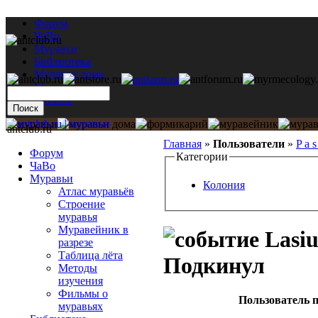
Форум
ЧаВо
Муравьи
Библиотека
Муравьи дома
Мастерская
Каталог
antclub.ru
Главная
»
Пользователи
»
P a s
Форум
Категории
ЧаВо
Муравьи
Колония
Атлас муравьёв
Строение
муравья
Муравейник в
Lasiu
разрезе
Таблица лёта
Подкинул
Методы
изучения
Фильмы о
Пользователь п
муравьях