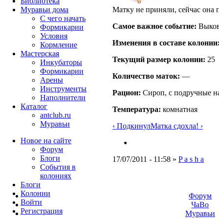
Библиотека
Матку не приняли, сейчас она 
Муравьи дома
С чего начать
Самое важное событие:
Выков
Формикарии
Условия
Изменения в составе кoлонии
Кормление
Мастерская
Текущий размер кoлонии:
25
Инкубаторы
Формикарии
Количество маток:
—
Арены
Инструменты
Рацион:
Сироп, с подручные н
Наполнители
Каталог
Температура:
комнатная
antclub.ru
Муравьи
‹ Подкинул
Матка сдохла! ›
Новое на сайте
Форум
Блоги
17/07/2011 - 11:58 »
P a s h a
События в
колониях
Блоги
Колонии
Форум
Войти
ЧаВо
Peгиcтpaция
Муравьи