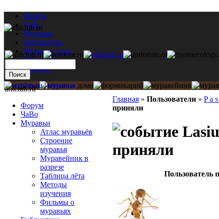
Форум
ЧаВо
Муравьи
Библиотека
Муравьи дома
Мастерская
Каталог
antclub.ru
Главная
»
Пользователи
»
P a s
Форум
приняли
ЧаВо
Муравьи
Lasiu
Атлас муравьёв
Строение
приняли
муравья
Муравейник в
разрезе
Пользователь п
Таблица лёта
Методы
изучения
Фильмы о
муравьях