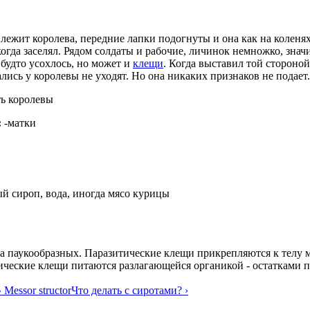
лежит королева, передние лапки подогнуты и она как на коленях.
огда заселял. Рядом солдаты и рабочие, личинок немножко, знач
 будто усохлось, но может и
клещи
. Когда выставил той стороной
ались у королевы не уходят. Но она никаких признаков не подает
ь королевы
:
-матки
й сироп, вода, иногда мясо курицы
а паукообразных. Паразитические клещи прикрепляются к телу м
тические клещи питаются разлагающейся органикой - остатками 
^ Messor structor
Что делать с сиротами? ›