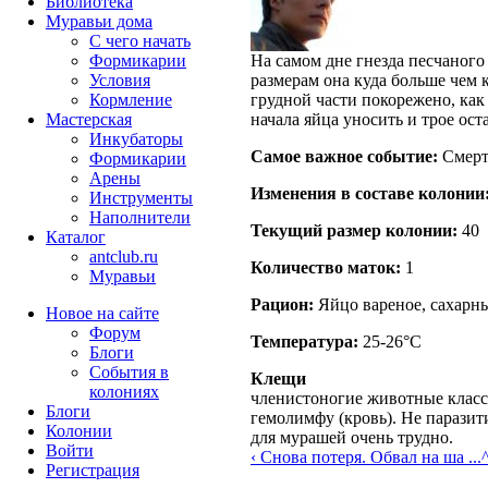
Библиотека
Муравьи дома
С чего начать
Формикарии
На самом дне гнезда песчаного 
Условия
размерам она куда больше чем к
Кормление
грудной части покорежено, как
Мастерская
начала яйца уносить и трое ост
Инкубаторы
Самое важное событие:
Смерт
Формикарии
Арены
Изменения в составе кoлонии
Инструменты
Наполнители
Текущий размер кoлонии:
40
Каталог
antclub.ru
Количество маток:
1
Муравьи
Рацион:
Яйцо вареное, сахарны
Новое на сайте
Форум
Температура:
25-26°C
Блоги
События в
Клещи
колониях
членистоногие животные класс
Блоги
гемолимфу (кровь). Не парази
Колонии
для мурашей очень трудно.
Войти
‹ Снова потеря. Обвал на ша ...
Peгиcтpaция