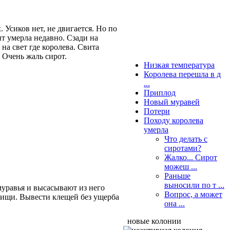
 Усиков нет, не двигается. Но по
ит умерла недавно. Сзади на
 на свет где королева. Свита
. Очень жаль сирот.
Низкая температура
Королева перешла в д
...
Приплод
Новый муравей
Потери
Походу королева
умерла
Что делать с
сиротами?
Жалко... Сирот
можеш ...
Раньше
выносили по т ...
уравья и высасывают из него
Вопрос, а может
пищи. Вывести клещей без ущерба
она ...
новые колонии