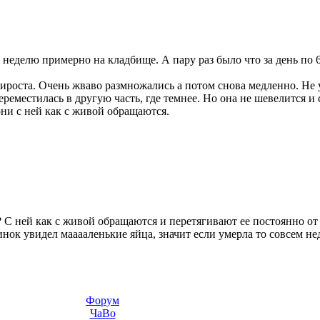
неделю примерно на кладбище. А пару раз было что за день по 
ироста. Очень жваво размножались а потом снова медленно. Не 
переместилась в другую часть, где темнее. Но она не шевелится и
ни с ней как с живой обращаются.
? С ней как с живой обращаются и перетягивают ее постоянно от 
нок увидел мааааленькие яйца, значит если умерла то совсем н
Форум
ЧаВо