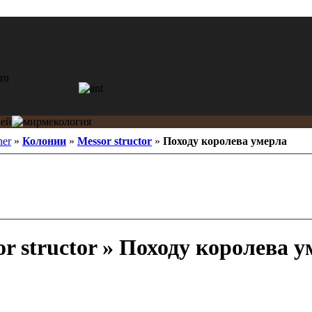
her
»
Колонии
»
Messor structor
»
Походу королева умерла
r structor » Походу королева 