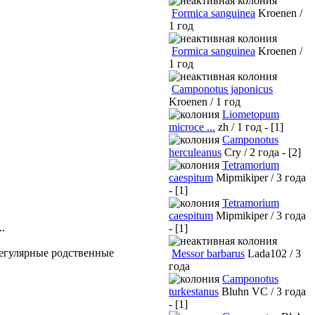
Formica sanguinea
Kroenen /
1 год
Formica sanguinea
Kroenen /
1 год
Camponotus japonicus
Kroenen / 1 год
Liometopum
microce ...
zh / 1 год - [1]
Camponotus
herculeanus
Cry / 2 года - [2]
Tetramorium
caespitum
Mipmikiper / 3 года
- [1]
Tetramorium
caespitum
Mipmikiper / 3 года
.
- [1]
регулярные родственные
Messor barbarus
Lada102 / 3
года
Camponotus
turkestanus
Bluhn VC / 3 года
- [1]