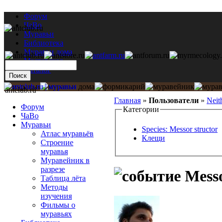
Форум
ЧаВо
Муравьи
Библиотека
Муравьи дома
Мастерская
Каталог
antclub.ru
Главная
»
Пользователи
»
Neit
Форум
Категории
ЧаВо
Муравьи
Species: Messor structor
Атлас муравьёв
Клещи
Строение
муравья
Муравейник в
разрезе
Messo
Таблица лёта
Методы
изучения
Фильмы о
муравьях