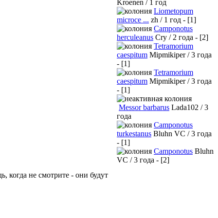
Kroenen / 1 год
Liometopum
microce ...
zh / 1 год - [1]
Camponotus
herculeanus
Cry / 2 года - [2]
Tetramorium
caespitum
Mipmikiper / 3 года
- [1]
Tetramorium
caespitum
Mipmikiper / 3 года
- [1]
Messor barbarus
Lada102 / 3
года
Camponotus
turkestanus
Bluhn VC / 3 года
- [1]
Camponotus
Bluhn
VC / 3 года - [2]
, когда не смотрите - они будут