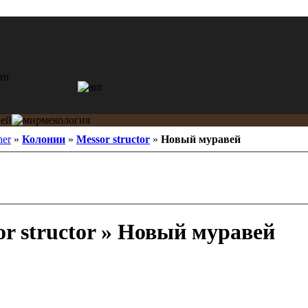
her
»
Колонии
»
Messor structor
»
Новый муравей
r structor » Новый муравей