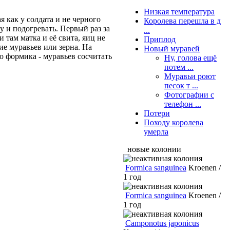
Низкая температура
я как у солдата и не черного
Королева перешла в д
у и подогревать. Первый раз за
...
 там матка и её свита, яиц не
Приплод
ие муравьев или зерна. На
Новый муравей
о формика - муравьев сосчитать
Ну, голова ещё
потем ...
Муравьи роют
песок т ...
Фотографии с
телефон ...
Потери
Походу королева
умерла
новые колонии
Formica sanguinea
Kroenen /
1 год
Formica sanguinea
Kroenen /
1 год
Camponotus japonicus