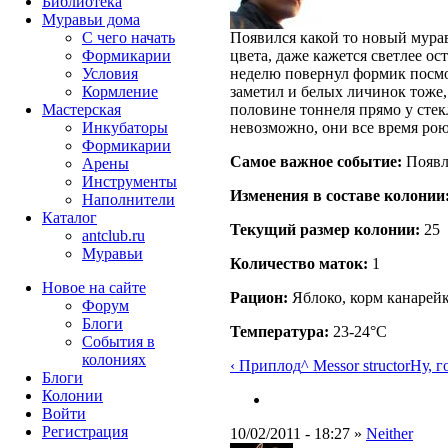
Библиотека
Муравьи дома
С чего начать
Появился какой то новый мураве
Формикарии
цвета, даже кажется светлее о
Условия
неделю повернул формик посмот
Кормление
заметил и белых личинок тоже, 
Мастерская
половине тоннеля прямо у стек
Инкубаторы
невозможно, они все время рою
Формикарии
Самое важное событие:
Появл
Арены
Инструменты
Изменения в составе кoлонии
Наполнители
Каталог
Текущий размер кoлонии:
25
antclub.ru
Муравьи
Количество маток:
1
Новое на сайте
Рацион:
Яблоко, корм канарейк
Форум
Блоги
Температура:
23-24°C
События в
колониях
‹ Приплод
^ Messor structor
Ну, г
Блоги
Колонии
Войти
Peгиcтpaция
10/02/2011 - 18:27 »
Neither