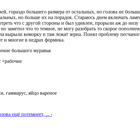
й, гораздо большего размера от остальных, но голова не больша
стальных, но больше их на порадок. Стараюсь днем включать ламп
реть что с другой стороны и был удивлен, прорыли аж до низу и
но заметил что то темное, не могу разобрать то скорое пополнен
ла вырыли коморку и там лежат зерна. Понял проблему песчаног
т и многие в недрах формика.
ение большого муравья
:
+рабочие
и, гаммарус, яйцо вареное
олова ещё потемнеет, ... ›