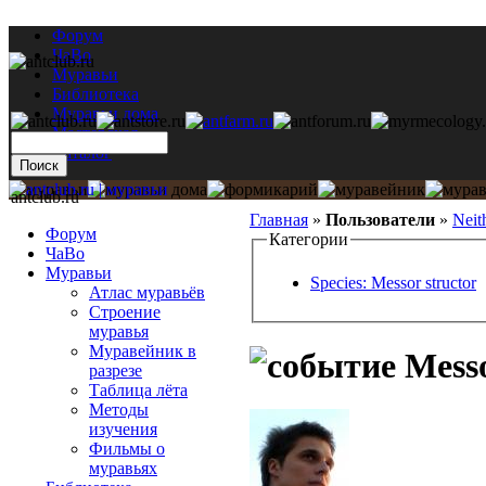
Форум
ЧаВо
Муравьи
Библиотека
Муравьи дома
Мастерская
Каталог
antclub.ru
Главная
»
Пользователи
»
Neit
Форум
Категории
ЧаВо
Муравьи
Species: Messor structor
Атлас муравьёв
Строение
муравья
Муравейник в
Messo
разрезе
Таблица лёта
Методы
изучения
Фильмы о
муравьях