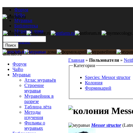
Форум
ЧаВо
Муравьи
Библиотека
Муравьи дома
Мастерская
Каталог
antclub.ru
Главная
»
Пользователи
»
Neit
Форум
Категории
ЧаВо
Муравьи
Species: Messor structor
Атлас муравьёв
Колония
Строение
Формикарий
муравья
Муравейник в
разрезе
Таблица лёта
Messo
Методы
изучения
Фильмы о
Messor structor
(Latre
муравьях