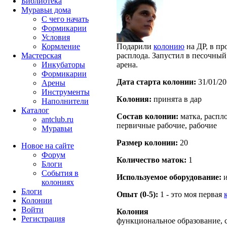
Библиотека
Муравьи дома
С чего начать
Формикарии
Условия
Кормление
Подарили
колонию
на ДР, в пр
Мастерская
расплода. Запустил в песочны
Инкубаторы
арена.
Формикарии
Дата старта кoлонии:
31/01/20
Арены
Инструменты
Кoлония:
принята в дар
Наполнители
Каталог
Состав кoлонии:
матка, распло
antclub.ru
первичные рабочие, рабочие
Муравьи
Размер кoлонии:
20
Новое на сайте
Форум
Количество маток:
1
Блоги
События в
Используемое оборудование:
и
колониях
Блоги
Опыт (0-5):
1 - это моя первая
Колонии
Войти
Колония
Peгиcтpaция
функциональное образование, с