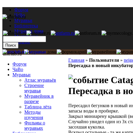
Форум
ЧаВо
Муравьи
Библиотека
Муравьи дома
Мастерская
Каталог
antclub.ru
Главная
»
Пользователи
»
neig
Форум
Пересадка в новый инкубато
ЧаВо
Муравьи
Catag
Атлас муравьёв
Строение
Пересадка в н
муравья
Муравейник в
разрезе
Пересадил бегунков в новый и
Таблица лёта
запасы воды в пробирке.
Методы
Закрыл миниарену крышкой (ве
изучения
Случайно увидел один из 3х ст
Фильмы о
засохшая куколка.
муравьях
Вскрыл остальные - та же карт