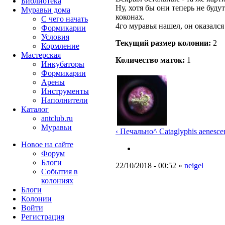
Библиотека
Ну, хотя бы они теперь не буду
Муравьи дома
коконах.
С чего начать
4го муравья нашел, он оказалс
Формикарии
Условия
Текущий размер кoлонии:
2
Кормление
Мастерская
Количество маток:
1
Инкубаторы
Формикарии
Арены
Инструменты
Наполнители
Каталог
antclub.ru
Муравьи
‹ Печально
^ Cataglyphis aenesce
Новое на сайте
Форум
Блоги
22/10/2018 - 00:52 »
neigel
События в
колониях
Блоги
Колонии
Войти
Peгиcтpaция