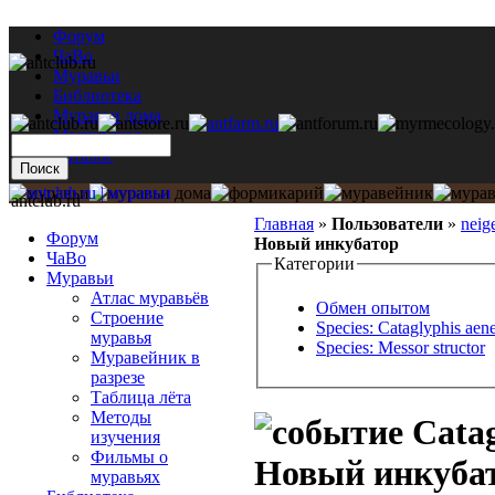
Форум
ЧаВо
Муравьи
Библиотека
Муравьи дома
Мастерская
Каталог
antclub.ru
Главная
»
Пользователи
»
neig
Форум
Новый инкубатор
ЧаВо
Категории
Муравьи
Атлас муравьёв
Обмен опытом
Строение
Species: Cataglyphis aen
муравья
Species: Messor structor
Муравейник в
разрезе
Таблица лёта
Методы
Catag
изучения
Фильмы о
Новый инкуба
муравьях