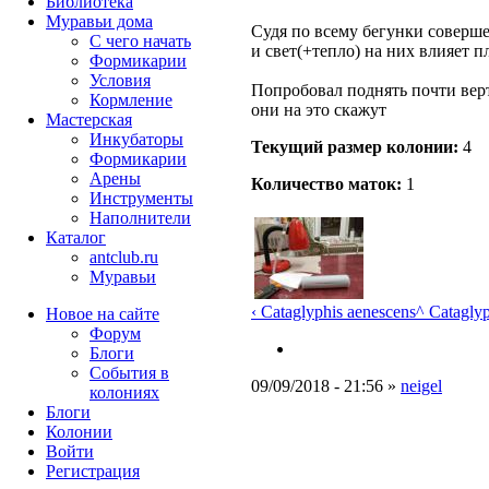
Библиотека
Муравьи дома
Судя по всему бегунки соверше
С чего начать
и свет(+тепло) на них влияет п
Формикарии
Условия
Попробовал поднять почти вер
Кормление
они на это скажут
Мастерская
Инкубаторы
Текущий размер кoлонии:
4
Формикарии
Арены
Количество маток:
1
Инструменты
Наполнители
Каталог
antclub.ru
Муравьи
‹ Cataglyphis aenescens
^ Cataglyp
Новое на сайте
Форум
Блоги
События в
09/09/2018 - 21:56 »
neigel
колониях
Блоги
Колонии
Войти
Peгиcтpaция