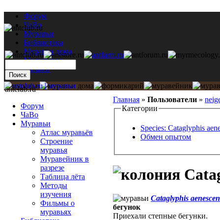
Форум
ЧаВо
Муравьи
Библиотека
Муравьи дома
Мастерская
Каталог
antclub.ru
Главная
»
Пользователи
»
neig
Форум
Категории
ЧаВо
Муравьи
Species: Cataglyphis aen
Атлас муравьёв
Обмен опытом
Строение
муравья
Муравейник в
разрезе
Catag
Таблица лёта
Методы
изучения
Cataglyphis aenescen
Фильмы о
бегунок
муравьях
Приехали степные бегунки.