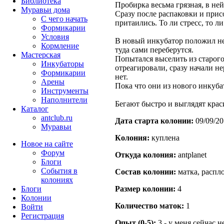
Библиотека
Пробирка весьма грязная, в ней
Муравьи дома
Сразу после распаковки и при
С чего начать
притаились. То ли стресс, то л
Формикарии
Условия
В новый инкубатор положил не
Кормление
туда сами переберутся.
Мастерская
Попытался выселить из старого 
Инкубаторы
отреагировали, сразу начали не
Формикарии
нет.
Арены
Пока что они из нового инкуба
Инструменты
Наполнители
Бегают быстро и выглядят крас
Каталог
antclub.ru
Дата старта кoлонии:
09/09/20
Муравьи
Кoлония:
куплена
Новое на сайте
Форум
Откуда кoлония:
antplanet
Блоги
События в
Состав кoлонии:
матка, распло
колониях
Блоги
Размер кoлонии:
4
Колонии
Количество маток:
1
Войти
Peгиcтpaция
Опыт (0-5):
3 - у меня сейчас 