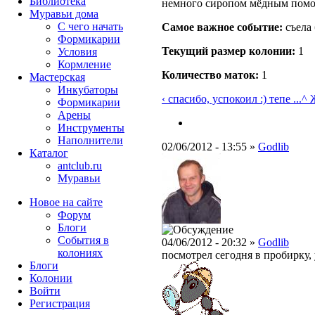
Библиотека
немного сиропом мёдным пом
Муравьи дома
С чего начать
Самое важное событие:
съела 
Формикарии
Текущий размер кoлонии:
1
Условия
Кормление
Количество маток:
1
Мастерская
Инкубаторы
‹ спасибо, успокоил :) тепе ...
^ 
Формикарии
Арены
Инструменты
Наполнители
02/06/2012 - 13:55 »
Godlib
Каталог
antclub.ru
Муравьи
Новое на сайте
Форум
Блоги
События в
04/06/2012 - 20:32 »
Godlib
колониях
посмотрел сегодня в пробирку,
Блоги
Колонии
Войти
Peгиcтpaция