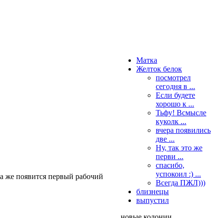
Матка
Желток белок
посмотрел
сегодня в ...
Если будете
хорошо к ...
Тьфу! Всмысле
куколк ...
вчера появились
две ...
Ну, так это же
перви ...
спасибо,
успокоил :) ...
да же появится первый рабочий
Всегда ПЖЛ)))
близнецы
выпустил
новые колонии