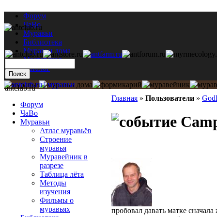
Форум
ЧаВо
Муравьи
Библиотека
Муравьи дома
Мастерская
Каталог
antclub.ru
Главная
»
Пользователи
»
Godl
Форум
ЧаВо
Campo
Муравьи
Атлас муравьёв
Строение
муравья
Муравейник в
разрезе
Таблица лёта
Методы
изучения
Фильмы о
муравьях
пробовал давать матке сначала ж