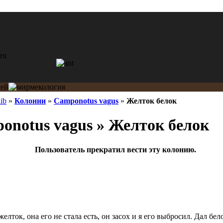
ib
»
Колонии
»
Camponotus vagus
»
Желток белок
notus vagus » Желток белок
Пользователь прекратил вести эту колонию.
елток, она его не стала есть, он засох и я его выбросил. Дал бело