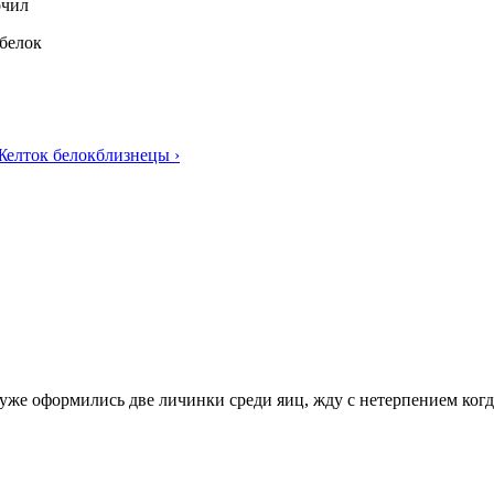
очил
белок
Желток белок
близнецы ›
 уже оформились две личинки среди яиц, жду с нетерпением ког