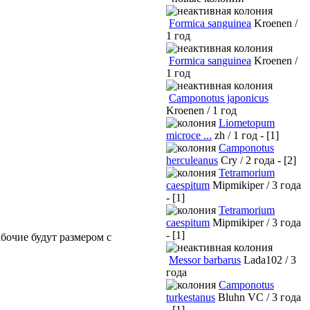
Formica sanguinea
Kroenen /
1 год
Formica sanguinea
Kroenen /
1 год
Camponotus japonicus
Kroenen / 1 год
Liometopum
microce ...
zh / 1 год - [1]
Camponotus
herculeanus
Cry / 2 года - [2]
Tetramorium
caespitum
Mipmikiper / 3 года
- [1]
Tetramorium
caespitum
Mipmikiper / 3 года
- [1]
абочие будут размером с
Messor barbarus
Lada102 / 3
года
Camponotus
turkestanus
Bluhn VC / 3 года
- [1]