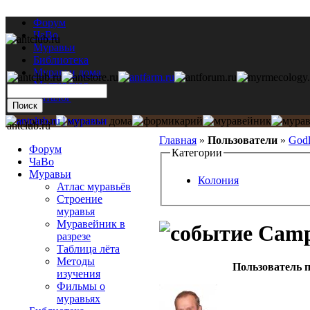
Форум
ЧаВо
Муравьи
Библиотека
Муравьи дома
Мастерская
Каталог
antclub.ru
Главная
»
Пользователи
»
Godl
Форум
Категории
ЧаВо
Муравьи
Колония
Атлас муравьёв
Строение
муравья
Муравейник в
Campo
разрезе
Таблица лёта
Методы
Пользователь п
изучения
Фильмы о
муравьях