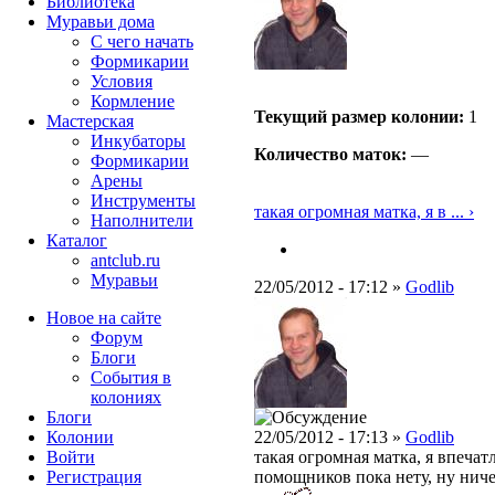
Библиотека
Муравьи дома
С чего начать
Формикарии
Условия
Кормление
Текущий размер кoлонии:
1
Мастерская
Инкубаторы
Количество маток:
—
Формикарии
Арены
Инструменты
такая огромная матка, я в ... ›
Наполнители
Каталог
antclub.ru
Муравьи
22/05/2012 - 17:12 »
Godlib
Новое на сайте
Форум
Блоги
События в
колониях
Блоги
Колонии
22/05/2012 - 17:13 »
Godlib
Войти
такая огромная матка, я впечатл
Peгиcтpaция
помощников пока нету, ну ниче