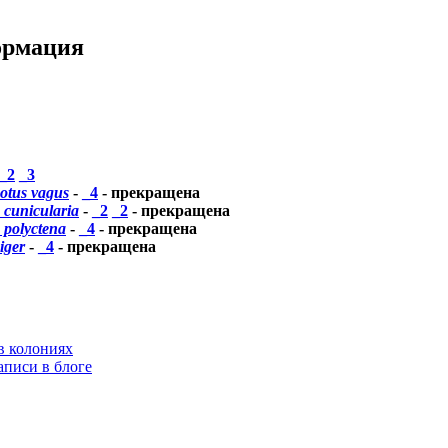
ормация
_2
_3
tus vagus
-
_4
- прекращена
 cunicularia
-
_2
_2
- прекращена
 polyctena
-
_4
- прекращена
iger
-
_4
- прекращена
в колониях
аписи в блоге