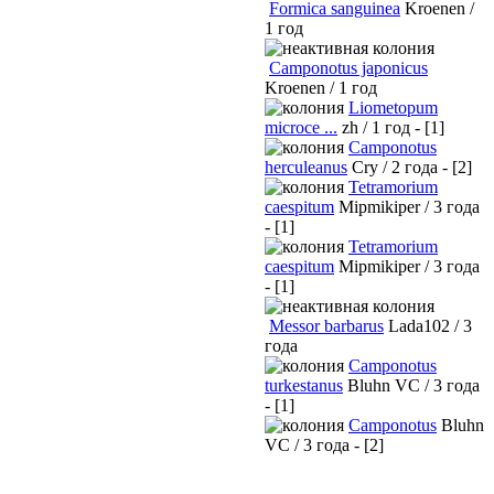
Formica sanguinea
Kroenen /
1 год
Camponotus japonicus
Kroenen / 1 год
Liometopum
microce ...
zh / 1 год - [1]
Camponotus
herculeanus
Cry / 2 года - [2]
Tetramorium
caespitum
Mipmikiper / 3 года
- [1]
Tetramorium
caespitum
Mipmikiper / 3 года
- [1]
Messor barbarus
Lada102 / 3
года
Camponotus
turkestanus
Bluhn VC / 3 года
- [1]
Camponotus
Bluhn
VC / 3 года - [2]