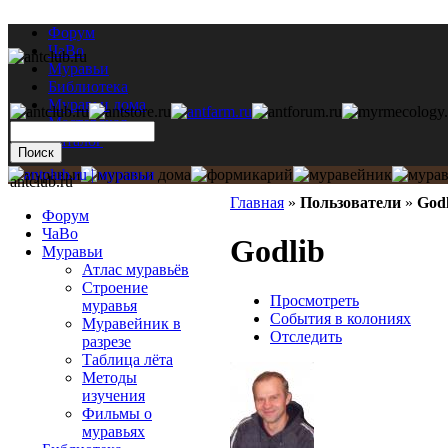
Форум
ЧаВо
Муравьи
Библиотека
Муравьи дома
Мастерская
Каталог
antclub.ru
Главная
»
Пользователи
»
Godl
Форум
ЧаВо
Godlib
Муравьи
Атлас муравьёв
Строение
Просмотреть
муравья
События в колониях
Муравейник в
Отследить
разрезе
Таблица лёта
Методы
изучения
Фильмы о
муравьях