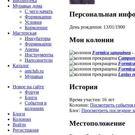
Библиотека
Муравьи дома
С чего начать
Персональная инф
Формикарии
Условия
День рождения:
13/01/1900
Кормление
Мастерская
Мои колонии
Инкубаторы
Формикарии
Арены
Formica sanguinea
-
Инструменты
Campono
Наполнители
Formica
Каталог
Formica
antclub.ru
Lasius n
Муравьи
История
Новое на сайте
Форум
Блоги
Время участия:
16 лет
События в
Колонии:
Посмотреть события 
колониях
Блог:
Просмотреть последние з
Блоги
Колонии
Местоположение
Войти
Peгиcтpaция