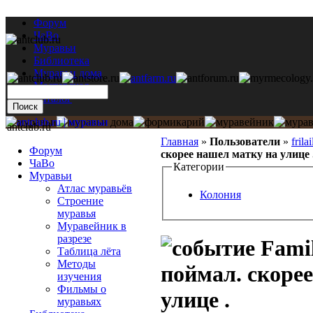
Форум
ЧаВо
Муравьи
Библиотека
Муравьи дома
Мастерская
Каталог
antclub.ru
Главная
»
Пользователи
»
frilai
Форум
скорее нашел матку на улице 
ЧаВо
Категории
Муравьи
Атлас муравьёв
Колония
Строение
муравья
Муравейник в
разрезе
Famil
Таблица лёта
Методы
поймал. скоре
изучения
Фильмы о
улице .
муравьях