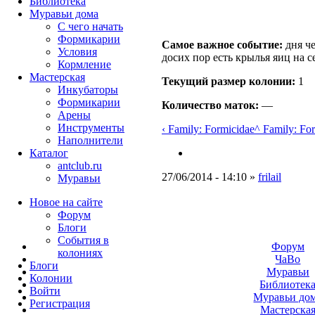
Библиотека
Муравьи дома
С чего начать
Формикарии
Самое важное событие:
дня че
Условия
досих пор есть крылья яиц на 
Кормление
Мастерская
Текущий размер кoлонии:
1
Инкубаторы
Формикарии
Количество маток:
—
Арены
Инструменты
‹ Family: Formicidae
^ Family: Fo
Наполнители
Каталог
antclub.ru
27/06/2014 - 14:10 »
frilail
Муравьи
Новое на сайте
Форум
Блоги
События в
Форум
колониях
ЧаВо
Блоги
Муравьи
Колонии
Библиотек
Войти
Муравьи до
Peгиcтpaция
Мастерска