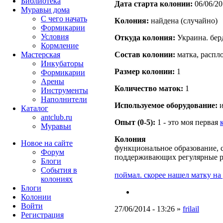
Библиотека
Дата старта кoлонии:
06/06/20
Муравьи дома
С чего начать
Кoлония:
найдена (случайно)
Формикарии
Условия
Откуда кoлония:
Украина. бер
Кормление
Мастерская
Состав кoлонии:
матка, распл
Инкубаторы
Размер кoлонии:
1
Формикарии
Арены
Количество маток:
1
Инструменты
Наполнители
Используемое оборудование:
и
Каталог
antclub.ru
Опыт (0-5):
1 - это моя первая
Муравьи
Колония
Новое на сайте
функциональное образование, с
Форум
поддерживающих регулярные 
Блоги
События в
поймал. скорее нашел матку на 
колониях
Блоги
Колонии
Войти
27/06/2014 - 13:26 »
frilail
Peгиcтpaция