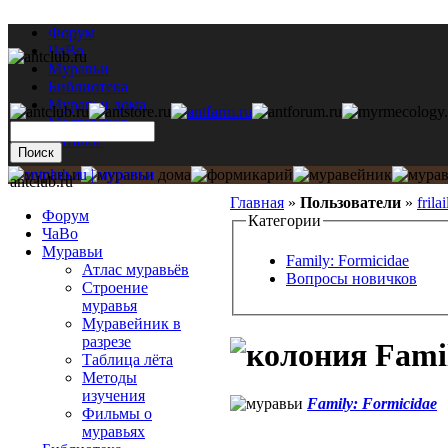
Форум
ЧаВо
Муравьи
Библиотека
Муравьи дома
Мастерская
Каталог
antclub.ru
Главная
»
Пользователи
»
frilai
Форум
Категории
ЧаВо
Муравьи
Family: Formicidae
Атлас муравьёв
Вопросы новичков
Строение
муравья
Муравейник в
разрезе
Famil
Таблица лёта
Методы
изучения
Family: Formicidae
Фильмы о
муравьях