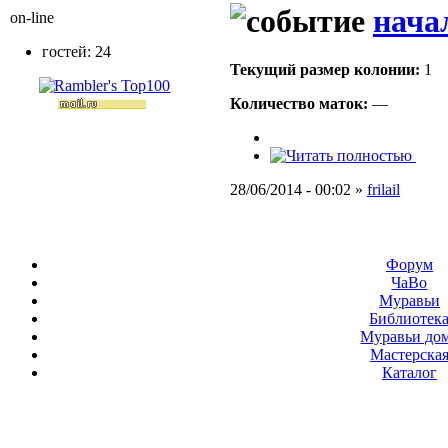
нача
on-line
гостей: 24
Текущий размер кoлонии:
1
Количество маток:
—
28/06/2014 - 00:02 »
frilail
Форум
ЧаВо
Муравьи
Библиотек
Муравьи до
Мастерска
Каталог