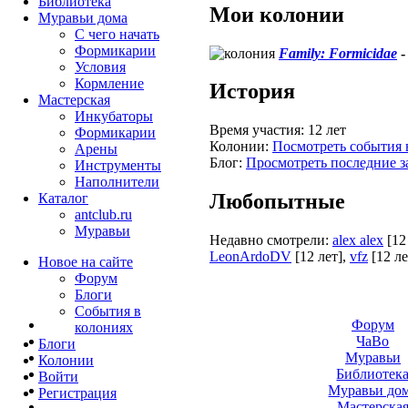
Библиотека
Мои колонии
Муравьи дома
С чего начать
Формикарии
Family: Formicidae
Условия
Кормление
История
Мастерская
Инкубаторы
Время участия:
12 лет
Формикарии
Колонии:
Посмотреть события 
Арены
Блог:
Просмотреть последние з
Инструменты
Наполнители
Любопытные
Каталог
antclub.ru
Муравьи
Недавно смотрели:
alex alex
[12
LeonArdoDV
[12 лет]
,
vfz
[12 ле
Новое на сайте
Форум
Блоги
События в
Форум
колониях
ЧаВо
Блоги
Муравьи
Колонии
Библиотек
Войти
Муравьи до
Peгиcтpaция
Мастерска