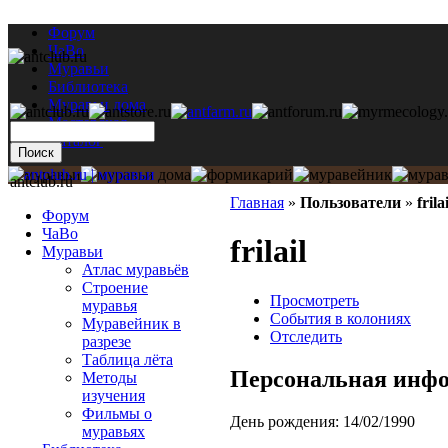
Форум
ЧаВо
Муравьи
Библиотека
Муравьи дома
Мастерская
Каталог
antclub.ru
Главная
»
Пользователи
»
frilai
Форум
ЧаВо
frilail
Муравьи
Атлас муравьёв
Строение
Просмотреть
муравья
События в колониях
Муравейник в
Отследить
разрезе
Таблица лёта
Персональная инф
Методы
изучения
Фильмы о
День рождения:
14/02/1990
муравьях