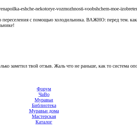
iniarenapoilka-eshche-nekotorye-vozmozhnosti-voobshchem-moe-izobret
о переселения с помощью холодильника. ВАЖНО: перед тем. как 
льнике!
лько заметил твой отзыв. Жаль что не раньше, как то система оп
Форум
ЧаВо
Муравьи
Библиотека
Муравьи дома
Мастерская
Каталог