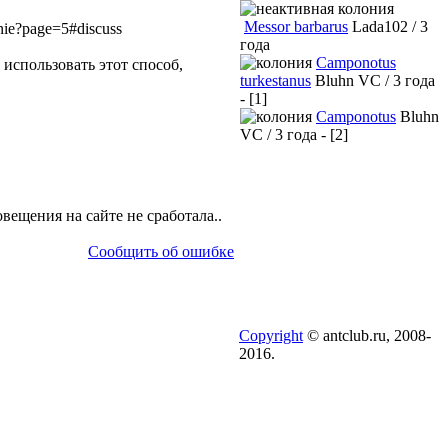
Messor barbarus
Lada102 / 3
enie?page=5#discuss
года
Camponotus
использовать этот способ,
turkestanus
Bluhn VC / 3 года
- [1]
Camponotus
Bluhn
VC / 3 года - [2]
овещения на сайте не сработала..
Сообщить об ошибке
Copyright
© antclub.ru, 2008-
2016.