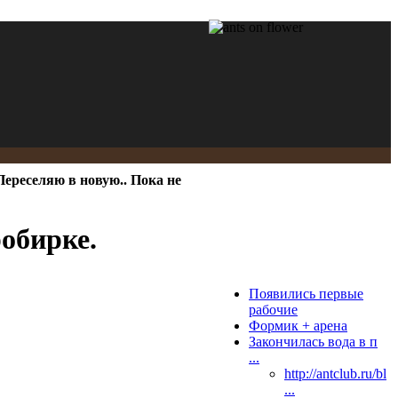
Переселяю в новую.. Пока не
робирке.
Появились первые
рабочие
Формик + арена
Закончилась вода в п
...
http://antclub.ru/bl
...