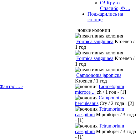
О! Круто.
Спасибо, Ф ...
Поджарились на
солнце
новые колонии
Formica sanguinea
Kroenen /
1 год
Formica sanguinea
Kroenen /
1 год
Camponotus japonicus
Kroenen / 1 год
антас ... ›
Liometopum
microce ...
zh / 1 год - [1]
Camponotus
herculeanus
Cry / 2 года - [2]
Tetramorium
caespitum
Mipmikiper / 3 года
- [1]
Tetramorium
caespitum
Mipmikiper / 3 года
- [1]