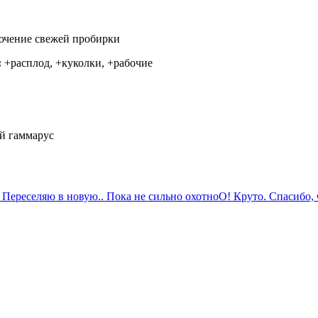
чение свежей пробирки
:
+расплод, +куколки, +рабочие
й гаммарус
. Переселяю в новую.. Пока не сильно охотно
О! Круто. Спасибо, Ф