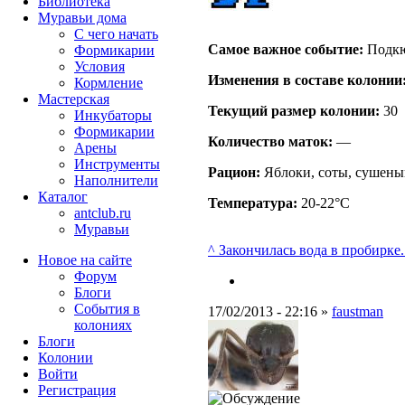
Библиотека
Муравьи дома
С чего начать
Самое важное событие:
Подкю
Формикарии
Условия
Изменения в составе кoлонии
Кормление
Мастерская
Текущий размер кoлонии:
30
Инкубаторы
Формикарии
Количество маток:
—
Арены
Инструменты
Рацион:
Яблоки, соты, сушены
Наполнители
Каталог
Температура:
20-22°C
antclub.ru
Муравьи
^ Закончилась вода в пробирке
Новое на сайте
Форум
Блоги
События в
17/02/2013 - 22:16 »
faustman
колониях
Блоги
Колонии
Войти
Peгиcтpaция