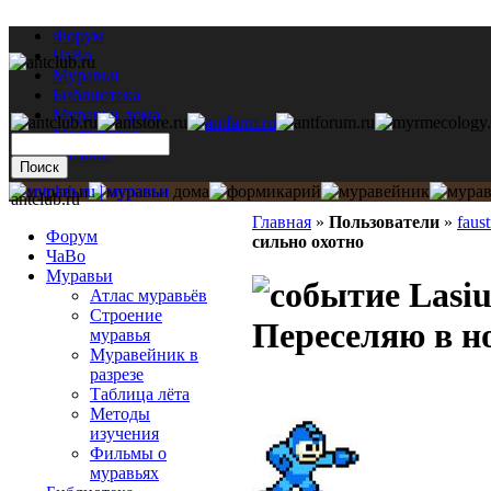
Форум
ЧаВо
Муравьи
Библиотека
Муравьи дома
Мастерская
Каталог
antclub.ru
Главная
»
Пользователи
»
faus
Форум
сильно охотно
ЧаВо
Муравьи
Lasiu
Атлас муравьёв
Строение
Переселяю в но
муравья
Муравейник в
разрезе
Таблица лёта
Методы
изучения
Фильмы о
муравьях