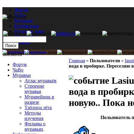
Форум
ЧаВо
Муравьи
Библиотека
Муравьи дома
Мастерская
Каталог
antclub.ru
Главная
»
Пользователи
»
faus
Форум
вода в пробирке. Переселяю в
ЧаВо
Муравьи
Lasiu
Атлас муравьёв
Строение
вода в пробирк
муравья
Муравейник в
новую.. Пока н
разрезе
Таблица лёта
Методы
Пользователь п
изучения
Фильмы о
муравьях