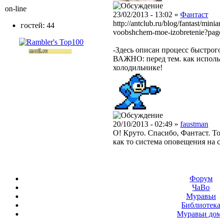
on-line
23/02/2013 - 13:02 »
Фантаст
http://antclub.ru/blog/fantast/mi
гостей: 44
voobshchem-moe-izobretenie?pag
-Здесь описан процесс быстрог
ВАЖНО: перед тем. как использ
холодильнике!
20/10/2013 - 02:49 »
faustman
О! Круто. Спасибо, Фантаст. То
как то система оповещения на с
Форум
ЧаВо
Муравьи
Библиотек
Муравьи до