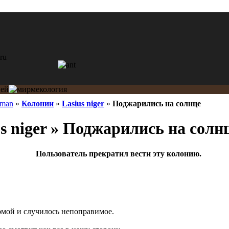
tman
»
Колонии
»
Lasius niger
»
Поджарились на солнце
s niger » Поджарились на солн
Пользователь прекратил вести эту колонию.
мой и случилось непоправимое.