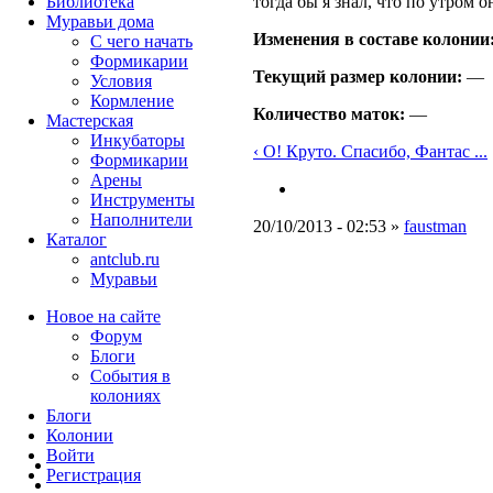
тогда бы я знал, что по утром о
Библиотека
Муравьи дома
Изменения в составе кoлонии
С чего начать
Формикарии
Текущий размер кoлонии:
—
Условия
Кормление
Количество маток:
—
Мастерская
Инкубаторы
‹ О! Круто. Спасибо, Фантас ...
Формикарии
Арены
Инструменты
Наполнители
20/10/2013 - 02:53 »
faustman
Каталог
antclub.ru
Муравьи
Новое на сайте
Форум
Блоги
События в
колониях
Блоги
Колонии
Войти
Peгиcтpaция