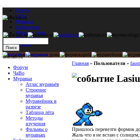
Форум
ЧаВо
Муравьи
Библиотека
Муравьи дома
Мастерская
Каталог
antclub.ru
Главная
»
Пользователи
»
faus
Форум
ЧаВо
Lasiu
Муравьи
Атлас муравьёв
Строение
муравья
Муравейник в
разрезе
Таблица лёта
Методы
изучения
Пришлось перевезти формик до
Фильмы о
Жаль что я не встаю с солнцем,
муравьях