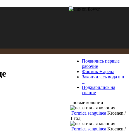
Появились первые
рабочие
це
Формик + арена
Закончилась вода в п
...
Поджарились на
солнце
новые колонии
Formica sanguinea
Kroenen /
1 год
Formica sanguinea
Kroenen /