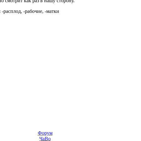
но смотрит как раз в нашу сторону.
:
-расплод, -рабочие, -матки
Форум
ЧаВо