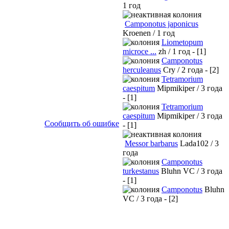
1 год
Camponotus japonicus
Kroenen / 1 год
Liometopum
microce ...
zh / 1 год - [1]
Camponotus
herculeanus
Cry / 2 года - [2]
Tetramorium
caespitum
Mipmikiper / 3 года
- [1]
Tetramorium
caespitum
Mipmikiper / 3 года
Сообщить об ошибке
- [1]
Messor barbarus
Lada102 / 3
года
Camponotus
turkestanus
Bluhn VC / 3 года
- [1]
Camponotus
Bluhn
VC / 3 года - [2]