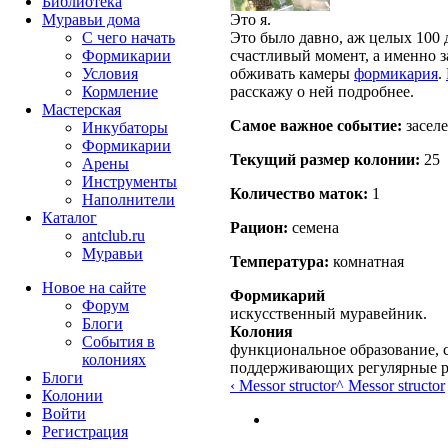
Библиотека
Это я.
Муравьи дома
Это было давно, аж целых 100 
С чего начать
счастливый момент, а именно з
Формикарии
обживать камеры
формикария
.
Условия
расскажу о ней подробнее.
Кормление
Мастерская
Самое важное событие:
засел
Инкубаторы
Формикарии
Текущий размер кoлонии:
25
Арены
Инструменты
Количество маток:
1
Наполнители
Каталог
Рацион:
семена
antclub.ru
Муравьи
Температура:
комнатная
Новое на сайте
Формикарий
Форум
искусственный муравейник.
Блоги
Колония
События в
функциональное образование, с
колониях
поддерживающих регулярные 
Блоги
‹ Messor structor
^ Messor structor
Колонии
Войти
Peгиcтpaция