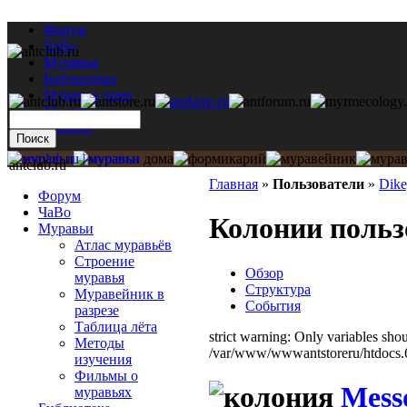
Форум
ЧаВо
Муравьи
Библиотека
Муравьи дома
Мастерская
Каталог
antclub.ru
Главная
»
Пользователи
»
Dik
Форум
ЧаВо
Колонии польз
Муравьи
Атлас муравьёв
Строение
Обзор
муравья
Структура
Муравейник в
События
разрезе
Таблица лёта
strict warning: Only variables sho
Методы
/var/www/wwwantstoreru/htdocs.6/
изучения
Фильмы о
Messo
муравьях