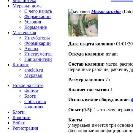
Библиотека
Муравьи дома
С чего начать
Messor structor
(Latre
Формикарии
Условия
Кормление
Мастерская
Инкубаторы
Формикарии
Дата старта кoлонии:
01/01/20
Арены
Откуда кoлония:
mr ant
Инструменты
Наполнители
Состав кoлонии:
матка, распло
Каталог
первичные рабочие, рабочие, д
antclub.ru
Муравьи
Размер кoлонии:
75
Новое на сайте
Количество маток:
1
Форум
Блоги
Используемое оборудование:
События в
колониях
Опыт (0-5):
1 - это моя первая
Блоги
Колонии
Касты
Войти
у муравьев имеется три основн
Peгиcтpaция
(бесплодные модифицированны